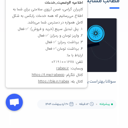
مطالب مشابه
همه ی مقاله ها
سولانا بهتر است یا کاردانو؟ صفر تا 100 مقایسه ADA و SOL!
پیشرفته
2دقیقه
20 اردیبهشت 1404