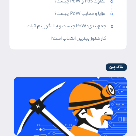
تفاوت PoS و PoW چیست؟
مزایا و معایب PoW چیست؟
جمع‌بندی؛ PoW چیست و آیا الگوریتم اثبات
کار هنوز بهترین انتخاب است؟
بلاک چین