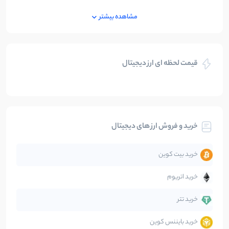
ایران
250
نوشته
مشاهده بیشتر
بازی های کریپتویی
5
نوشته
قیمت لحظه ای ارز دیجیتال
بلاکچین
112
نوشته
بیت کوین
104
نوشته
خرید و فروش ارز های دیجیتال
تحلیل
86
نوشته
خرید بیت کوین
جهان
99
نوشته
خرید اتریوم
دیفای
14
نوشته
خرید تتر
خرید بایننس کوین
صرافی‌ها
38
نوشته