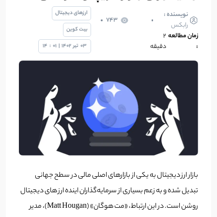
ارزهای دیجیتال
نویسنده :
743
رابکس
بیت کوین
زمان مطالعه
2
:
دقیقه
03
تیر
1402
|
01
:
14
بازار ارز دیجیتال به یکی از بازارهای اصلی مالی در سطح جهانی
تبدیل شده و به زعم بسیاری از سرمایه‌گذاران اینده‌ ارز های دیجیتال
روشن است. در این ارتباط، «مت هوگان» (Matt Hougan)، مدیر