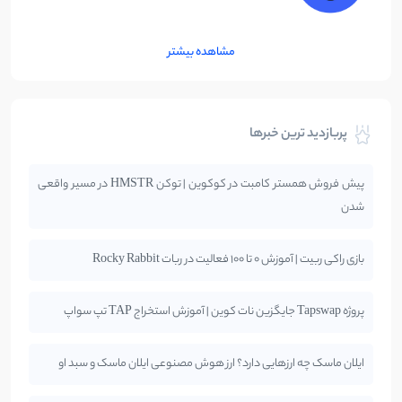
مشاهده بیشتر
پربازدید ترین خبرها
پیش فروش همستر کامبت در کوکوین | توکن HMSTR در مسیر واقعی
شدن
بازی راکی ربیت | آموزش 0 تا 100 فعالیت در ربات Rocky Rabbit
پروژه Tapswap جایگزین نات کوین | آموزش استخراج TAP تپ سواپ
ایلان ماسک چه ارزهایی دارد؟ ارز هوش مصنوعی ایلان ماسک و سبد او