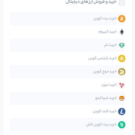
خرید و فروش ارز های دیجیتال
تحلیل
86
نوشته
خرید بیت کوین
جهان
99
نوشته
خرید اتریوم
دیفای
14
نوشته
خرید تتر
خرید بایننس کوین
صرافی‌ها
38
نوشته
خرید دوج کوین
قانون‌گذاری
40
نوشته
خرید ترون
متاورس
5
نوشته
خرید شیبا اینو
خرید لایت کوین
خرید بیت کوین کش