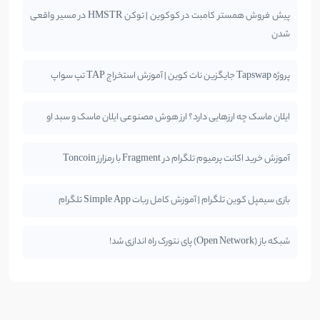
پیش فروش همستر کامبت در کوکوین | توکن HMSTR در مسیر واقعی
شدن
پروژه Tapswap جایگزین نات کوین | آموزش استخراج TAP تپ سواپ
ایلان ماسک چه ارزهایی دارد؟ ارز هوش مصنوعی ایلان ماسک و سبد او
آموزش خرید اکانت پرمیوم تلگرام در Fragment با رمزارز Toncoin
بازی سیمپل کوین تلگرام | آموزش کامل ربات Simple App تلگرام
شبکه باز (Open Network) پای نتورک راه اندازی شد!