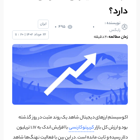
دارد؟
نویسنده :
ایران
495
رابکس
22
مرداد
1402
|
20
:
11
زمان مطالعه :
2 دقیقه
اکوسیستم ارزهای دیجیتال شاهد یک روند مثبت در روز گذشته
بود و ارزش کل بازار
کریپتوکارنسی
با افزایش اندک به 1.17 تریلیون
دلار رسیده و ثابت مانده است. در این بین با فعالیت نهنگ‌ها شاهد