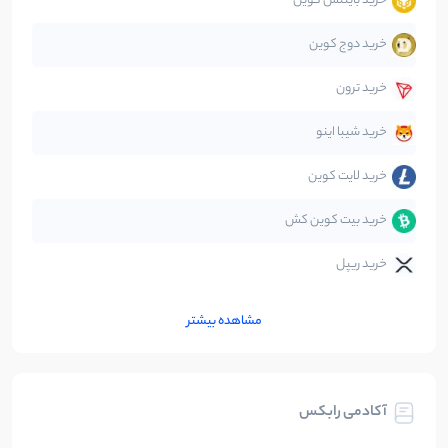
خرید بایننس کوین
صرافی‌ها
38
نوشته
خرید دوج کوین
قانون‌گذاری
40
نوشته
خرید ترون
متاورس
5
نوشته
خرید شیبا اینو
خرید لایت کوین
خرید بیت کوین کش
خرید ریپل
مشاهده بیشتر
آکادمی رابکس