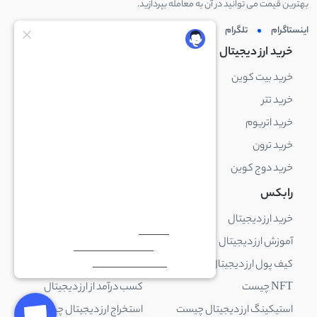
بهترین قیمت می توانید در آن به معامله بپردازید.
اینستاگرام
تلگرام
توئیتر
لینکدین
خرید ارز دیجیتال
خرید ارز دیجیتال
خرید بیت کوین
خرید بایننس کوین
خرید تتر
خرید شیبا اینو
خرید اتریوم
خرید لایت کوین
خرید ترون
خرید ریپل
خرید دوج کوین
خرید بیت کوین کش
رابکس
آکادمی رابکس
خرید ارز دیجیتال
بلاک چین چیست
آموزش ارز دیجیتال
ارز دیجیتال چیست
کیف پول ارز دیجیتال چیست
ترید چیست
NFT چیست
کسب درآمد از ارز دیجیتال
استیکینگ ارز دیجیتال چیست
استخراج ارز دیجیتال چیست