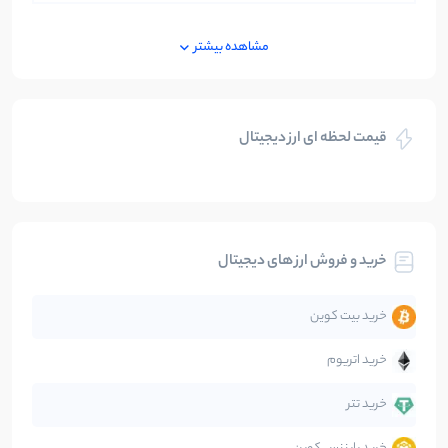
ایران
250
نوشته
مشاهده بیشتر
بازی های کریپتویی
5
نوشته
قیمت لحظه ای ارز دیجیتال
بلاکچین
112
نوشته
بیت کوین
104
نوشته
خرید و فروش ارز های دیجیتال
تحلیل
86
نوشته
خرید بیت کوین
جهان
99
نوشته
خرید اتریوم
دیفای
14
نوشته
خرید تتر