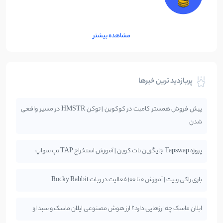
مشاهده بیشتر
پربازدید ترین خبرها
پیش فروش همستر کامبت در کوکوین | توکن HMSTR در مسیر واقعی
شدن
پروژه Tapswap جایگزین نات کوین | آموزش استخراج TAP تپ سواپ
بازی راکی ربیت | آموزش 0 تا 100 فعالیت در ربات Rocky Rabbit
ایلان ماسک چه ارزهایی دارد؟ ارز هوش مصنوعی ایلان ماسک و سبد او