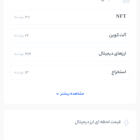
NFT
30
نوشته
آلت کوین
22
نوشته
ارزهای دیجیتال
464
نوشته
استخراج
13
نوشته
ایران
250
نوشته
مشاهده بیشتر
بازی های کریپتویی
5
نوشته
قیمت لحظه ای ارز دیجیتال
بلاکچین
112
نوشته