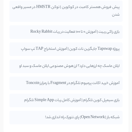
پیش فروش همستر کامبت در کوکوین | توکن HMSTR در مسیر واقعی
شدن
بازی راکی ربیت | آموزش 0 تا 100 فعالیت در ربات Rocky Rabbit
پروژه Tapswap جایگزین نات کوین | آموزش استخراج TAP تپ سواپ
ایلان ماسک چه ارزهایی دارد؟ ارز هوش مصنوعی ایلان ماسک و سبد او
آموزش خرید اکانت پرمیوم تلگرام در Fragment با رمزارز Toncoin
بازی سیمپل کوین تلگرام | آموزش کامل ربات Simple App تلگرام
شبکه باز (Open Network) پای نتورک راه اندازی شد!