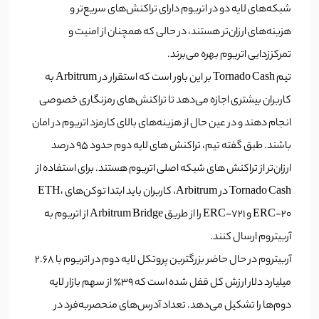
شبکه‌های لایه دو در اتریوم دارای تراکنش‌های سریع‌تر و
هزینه‌های ارزان‌تر هستند، در حالی که همچنان از امنیت و
تمرکززدایی اتریوم بهره می‌برند.
تیم Tornado Cash بر این باور است که استقرار در Arbitrum به
کاربران بیشتری اجازه می‌دهد تا تراکنش‌های رمزنگاری خصوصی
انجام دهند و در عین حال از هزینه‌های بالای کارمزد اتریوم در امان
باشند. طبق گفته تیم، تراکنش های لایه دوم حدود 95 درصد
ارزان‌تر از تراکنش های شبکه اصلی اتریوم هستند.
برای استفاده از
Tornado Cash در Arbitrum، کاربران باید ابتدا توکن‌های ETH،
ERC-20 و ERC-721 را از طریق Arbitrum Bridge از اتریوم به
آربیتروم ارسال کنند.
آربیتروم در حال حاضر بزرگترین پروتکل لایه دوم در اتریوم با 2.68
میلیارد دلار ارزش کل قفل شده است که 39٪ از سهم بازار لایه
دوم‌ها را تشکیل می‌دهد. تعداد آدرس‌های منحصربه‌فرد در