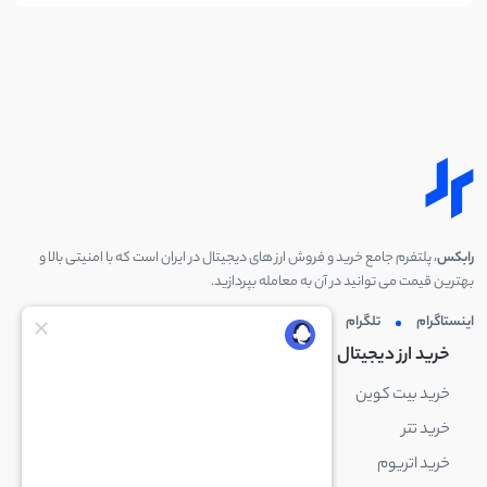
رابکس
، پلتفرم جامع خرید و فروش ارز های دیجیتال در ایران است که با امنیتی بالا و
بهترین قیمت می توانید در آن به معامله بپردازید.
اینستاگرام
تلگرام
توئیتر
لینکدین
خرید ارز دیجیتال
خرید ارز دیجیتال
خرید بیت کوین
خرید بایننس کوین
خرید تتر
خرید شیبا اینو
خرید اتریوم
خرید لایت کوین