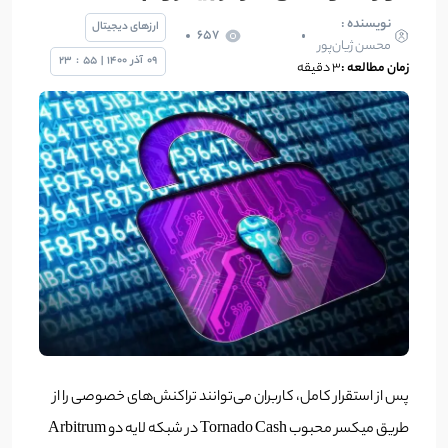
نویسنده :
ارزهای دیجیتال
657
محسن ژیان‌پور
09
آذر
1400
|
55
:
23
زمان مطالعه :
3 دقیقه
پس از استقرار کامل، کاربران می‌توانند تراکنش‌های خصوصی را از
طریق میکسر محبوب Tornado Cash در شبکه لایه دو Arbitrum