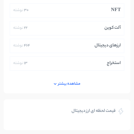
NFT
30
نوشته
آلت کوین
22
نوشته
ارزهای دیجیتال
464
نوشته
استخراج
13
نوشته
ایران
250
نوشته
مشاهده بیشتر
بازی های کریپتویی
5
نوشته
قیمت لحظه ای ارز دیجیتال
بلاکچین
112
نوشته
بیت کوین
104
نوشته