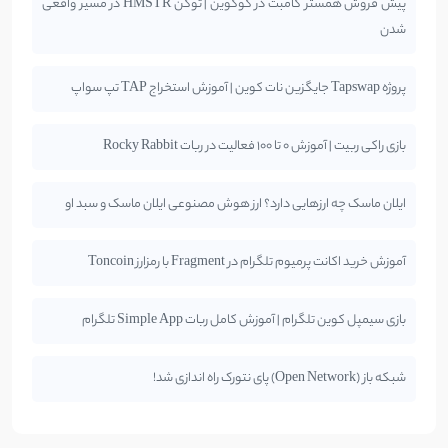
پیش فروش همستر کامبت در کوکوین | توکن HMSTR در مسیر واقعی
شدن
پروژه Tapswap جایگزین نات کوین | آموزش استخراج TAP تپ سواپ
بازی راکی ربیت | آموزش 0 تا 100 فعالیت در ربات Rocky Rabbit
ایلان ماسک چه ارزهایی دارد؟ ارز هوش مصنوعی ایلان ماسک و سبد او
آموزش خرید اکانت پرمیوم تلگرام در Fragment با رمزارز Toncoin
بازی سیمپل کوین تلگرام | آموزش کامل ربات Simple App تلگرام
شبکه باز (Open Network) پای نتورک راه اندازی شد!