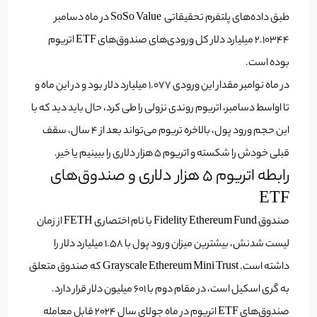
طبق‌ داده‌های پلتفرم تحقیقاتی SoSo Value در ماه دسامبر
2.10344 میلیارد دلار کل ورودی‌های صندوق‌های ETF اتریوم
بوده است.
در ماه نوامبر مقدار این ورودی 1.077 میلیارد دلار بود و در این ماه و
تا اواسط دسامبر، اتریوم روندی نزولی را طی کرد، حال باید دید که با
این حجم ورود پول، بالاخره تریوم می‌تواند بعد از 4 سال، سقف
قبلی خودش را شکسته و اتریوم 5 هزار دلاری را ببینیم یا خیر.
رابطه اتریوم 5 هزار دلاری و صندوق‌های
ETF
صندوق Fidelity Ethereum Fund با نام اختصاری FETH از زمان
لیست شدنش، بیشترین میزان ورود پول با 1.58 میلیارد دلار را
داشته است. Grayscale Ethereum Mini Trust که صندوق متعلق
به گری اسکیل است، در مقام دوم با 601 میلیون دلار قرار دارد.
صندوق‌های ETF اتریوم در ماه جولای سال 2024 قابل معامله