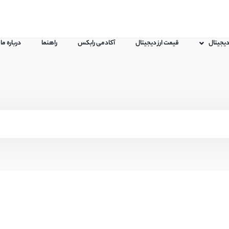
 دیجیتال
قیمت ارز دیجیتال
آکادمی رابکس
راهنما
درباره ما