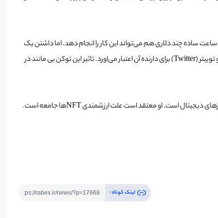
اعت ساده چند دلاری هم می‌تواند این کار را انجام دهد. اما داشتن یک
ساعت رولکس با خود برای صاحب آن اعتبار به همراه می‌آورد. با استفاده از توکن NFT به عنوان تصویر پروفایل در شبکه‌های اجتماعی دیسکورد (Discord) و توییتر (Twitter) برای دارنده آن اعتبار می‌اورد. تاثیر این توکن بی مانند در
کوپر تورلی (Cooper Turley)، یکی دیگر از سرمایه گذاران معروف در بازار کریپتوکارنسی نیز معتقد است در این حوزه توکن‌های بی‌مانند ارزشمندترین جنبه ارزهای دیجیتال است. او معتقد است علت ارزشمندی NFT‌ها جامعه است.
لینک کوتاه :