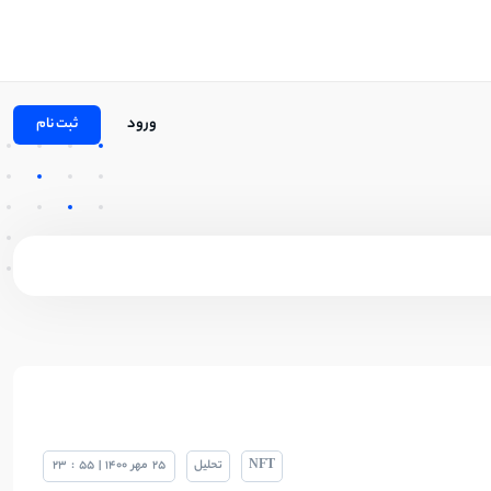
ورود
ثبت نام
NFT
تحلیل
25
مهر
1400
|
55
:
23