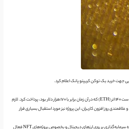
لایی جهت خرید یک توکن کریپتو پانک اعلام کرد.
جی مانی به عنوان یک کلکسیونر توکن‌ NFT در ماه ژانویه برای یک تصویر 24 در 24 پیکسل که یک توکن از مجموعه توکن‌های کریپتوپانک (Cryptopunk) است 140 اتر (ETH) که در آن زمان برابر با 170 هزار دلار بود، پرداخت کرد. لازم
به ذکر است که کریپتوپانک جز اولین پروژه‌های توکن‌‌های بی‌مانند بود که ده هزار توکن در آن با استفاده از یک الگوریتم تولید شد. پس از رشد بازارهای NFT و علاقمندی روز افزون کاربران، این پروژه نیز مورد استقبال بسیاری قرار
جی مانی این اقدام خود را اقدامی برای معتبر بودن توصیف کرد. به نظر می‌رسد جی مانی از شرکای شرکت دلفی (Delphi INFINFT) است. این شرکت در حوزه سرمایه‌گذاری بر روی ارزهای دیجیتال و بخصوص پروژه‌‌های NFT فعال