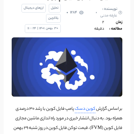
تحلیل
ارزهای دیجیتال
نویسنده :
1284
عارفه مدنی
بلاکچین
زمان
2
مطالعه :
دقیقه
30
بهمن
1401
|
24
:
11
بر اساس گزارش
کوین دسک
پامپ فایل کوین با رشد ۳۰ درصدی
همراه بود. به دنبال انتشار خبری در مورد راه اندازی ماشین مجازی
فایل کوین (FVM)، قیمت توکن فایل کوین در روز شنبه ۲۹ بهمن