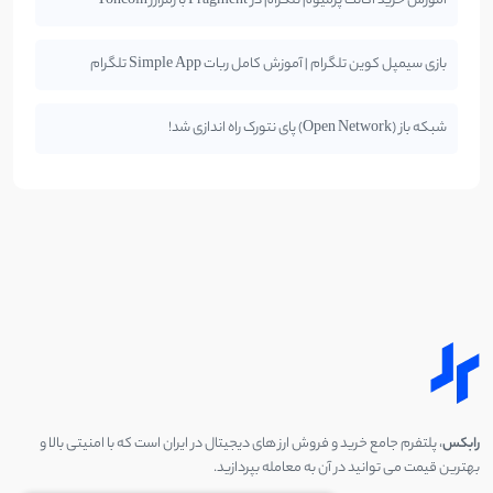
آموزش خرید اکانت پرمیوم تلگرام در Fragment با رمزارز Toncoin
بازی سیمپل کوین تلگرام | آموزش کامل ربات Simple App تلگرام
شبکه باز (Open Network) پای نتورک راه اندازی شد!
رابکس
، پلتفرم جامع خرید و فروش ارز های دیجیتال در ایران است که با امنیتی بالا و
بهترین قیمت می توانید در آن به معامله بپردازید.