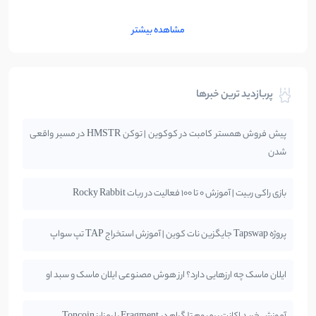
مشاهده بیشتر
پربازدید ترین خبرها
پیش فروش همستر کامبت در کوکوین | توکن HMSTR در مسیر واقعی
شدن
بازی راکی ربیت | آموزش 0 تا 100 فعالیت در ربات Rocky Rabbit
پروژه Tapswap جایگزین نات کوین | آموزش استخراج TAP تپ سواپ
ایلان ماسک چه ارزهایی دارد؟ ارز هوش مصنوعی ایلان ماسک و سبد او