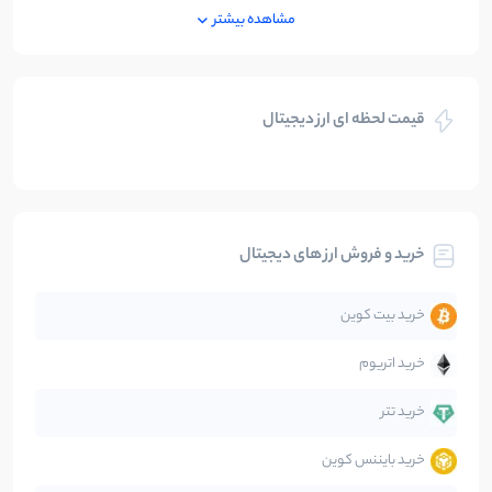
ایران
250
نوشته
مشاهده بیشتر
بازی های کریپتویی
5
نوشته
قیمت لحظه ای ارز دیجیتال
بلاکچین
112
نوشته
بیت کوین
104
نوشته
خرید و فروش ارز های دیجیتال
تحلیل
86
نوشته
خرید بیت کوین
جهان
99
نوشته
خرید اتریوم
دیفای
14
نوشته
خرید تتر
خرید بایننس کوین
صرافی‌ها
38
نوشته