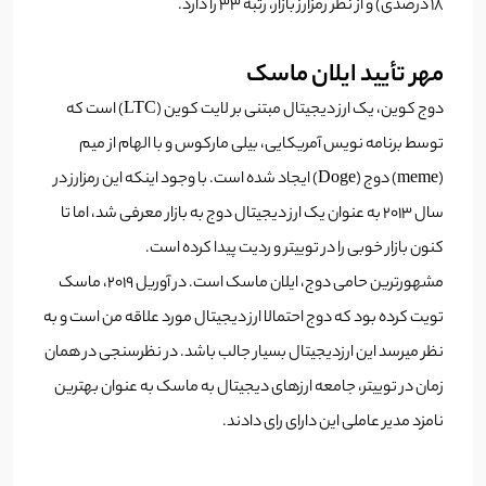
۱۸ درصدی) و از نظر رمزارز بازار، رتبه ۳۳ را دارد.
مهر تأیید ایلان ماسک
دوج کوین، یک ارز دیجیتال مبتنی بر لایت کوین (LTC) است که
توسط برنامه نویس آمریکایی، بیلی مارکوس و با الهام از میم
(meme) دوج (Doge) ایجاد شده است. با وجود اینکه این رمزارز در
سال 2013 به عنوان یک ارز دیجیتال دوج به بازار معرفی شد، اما تا
کنون بازار خوبی را در توییتر و ردیت پیدا کرده است.
مشهورترین حامی دوج، ایلان ماسک است. در آوریل ۲۰۱۹، ماسک
تویت کرده بود که دوج احتمالا ارز دیجیتال مورد علاقه من است و به
نظر میرسد این ارزدیجیتال بسیار جالب باشد. در نظرسنجی در همان
زمان در توییتر، جامعه ارزهای دیجیتال به ماسک به عنوان بهترین
نامزد مدیر عاملی این دارای رای دادند.