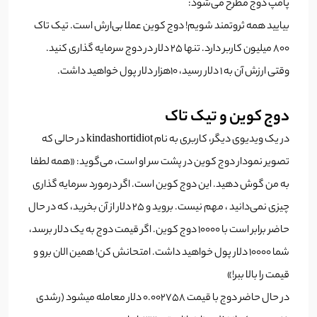
پامپ دوج مطرح می‌شود:
بیایید همه ثروتمند شویم! دوج کوین عملا بی‌ارش است. تیک تاک
۸۰۰ میلیون کاربر دارد. تنها 25 دلار در دوج سرمایه گذاری کنید.
وقتی ارزش آن به 1 دلار رسید، 10هزار دلار پول خواهید داشت.
دوج کوین و تیک تاک
در یک ویدیوی دیگر، کاربری به نام kindashortidiot در حالی که
تصویر نمودار دوج کوین در پشت سر او است، می‌گوید: «همه لطفا
به من گوش دهید. این دوج کوین است. اگر درمورد سرمایه گذاری
چیزی نمی‌دانید ، مهم نیست. بروید و 25 دلار از آن بخرید، که در حال
حاضر برابر است با 10000 دوج کوین. اگر قیمت دوج به یک دلار برسد،
شما 10000 دلار پول خواهید داشت. امتحانش کن! همین الان برو و
قیمت را بالا ببر!»
در حال حاضر دوج با قیمت 0.002758 دلار معامله میشود (رشدی