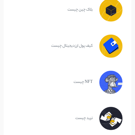
بلاک چین چیست
کیف پول ارز دیجیتال چیست
NFT چیست
ترید چیست