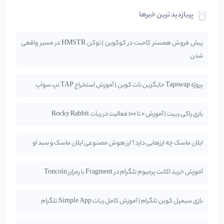
پربازدید ترین خبرها
پیش فروش همستر کامبت در کوکوین | توکن HMSTR در مسیر واقعی
شدن
پروژه Tapswap جایگزین نات کوین | آموزش استخراج TAP تپ سواپ
بازی راکی ربیت | آموزش 0 تا 100 فعالیت در ربات Rocky Rabbit
ایلان ماسک چه ارزهایی دارد؟ ارز هوش مصنوعی ایلان ماسک و سبد او
آموزش خرید اکانت پرمیوم تلگرام در Fragment با رمزارز Toncoin
بازی سیمپل کوین تلگرام | آموزش کامل ربات Simple App تلگرام