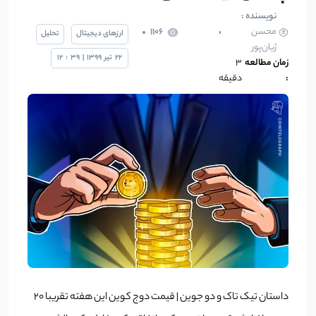
نویسنده :
محسن
1106
ارزهای دیجیتال
تحلیل
ژیان‌پور
22
تیر
1399
|
39
:
12
زمان مطالعه
۳
:
دقیقه
داستان تیک تاک و دو جوین | قیمت دوج کوین این هفته تقریبا ۲۰