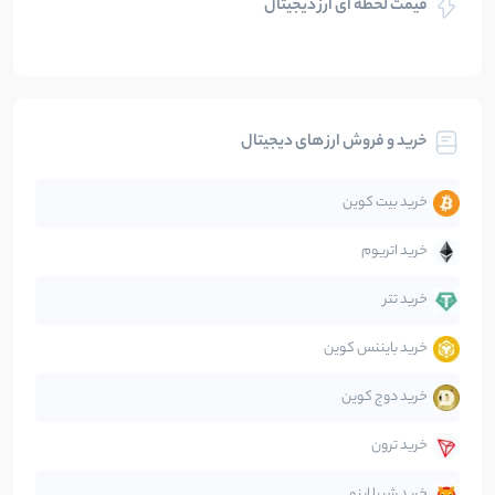
قیمت لحظه ای ارز دیجیتال
بلاکچین
112
نوشته
بیت کوین
104
نوشته
خرید و فروش ارز های دیجیتال
تحلیل
86
نوشته
خرید بیت کوین
جهان
99
نوشته
خرید اتریوم
دیفای
14
نوشته
خرید تتر
خرید بایننس کوین
صرافی‌ها
38
نوشته
خرید دوج کوین
قانون‌گذاری
40
نوشته
خرید ترون
متاورس
5
نوشته
خرید شیبا اینو