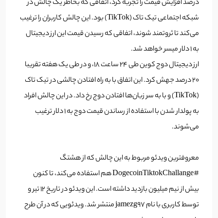
درصد افزایش قیمت را تجربه کرد، اتفاقی که بخاطر یک چالش در
شبکه اجتماعی تیک تاک (TikTok) بود. این چالش کاربران را ترغیب
می‌کند تا ثروتمند شوند، اتفاقی که رسیدن قیمت این ارز دیجیتال
به 1 دلار میسر خواهد شد.
ارز دیجیتال دوج کوین طی 24 ساعت 18، و در طی یک هفته تقریبا
20 درصد جهش کرد. این اتفاق با به راه افتادن چالشی در تیک تاک
(TikTok) و با به سر زبان‌ها افتادن دوج رخ داد. در این چالش افراد
به پولدار شدن با استفاده از رساندن قیمت دوج به ۱ دلار ترغیب
می‌شوند.
معروفترین ویدئو مربوط به این چالش که از هشتگ
#DogecoinTiktokChallange هم استفاده می‌کند، تا کنون
بیش از نیم میلیون بازدید داشته است. این ویدئو در تاریخ ۱۲ تیر و
توسط کاربری با نام jamezg97 منتشر شد. ویدئویی که در آن طرح