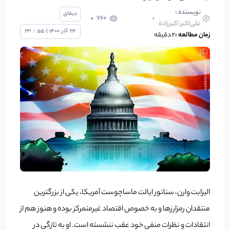
نویسنده :
دیفای
760
علی‌اکبر اکبرزاده
24
آذر
1400
|
55
:
23
زمان مطالعه :
۲ دقیقه
الیزابت وارن، سناتور ایالت ماساچوست آمریکا، یکی از بزرگترین
منتقدان رمزارزها
و به خصوص اقتصاد غیرمتمرکز بوده و هنوز هم از
انتقادات و نظرات منفی خود عقب ننشسته است. او به تازگی در