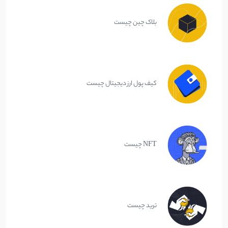
بلاک چین چیست
کیف پول ارز دیجیتال چیست
NFT چیست
ترید چیست