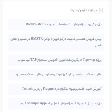
پربازدید ترین خبرها
بازی راکی ربیت | آموزش 0 تا 100 فعالیت در ربات Rocky Rabbit
پیش فروش همستر کامبت در کوکوین | توکن HMSTR در مسیر واقعی
شدن
پروژه Tapswap جایگزین نات کوین | آموزش استخراج TAP تپ سواپ
ایلان ماسک چه ارزهایی دارد؟ ارز هوش مصنوعی ایلان ماسک و سبد او
آموزش خرید اکانت پرمیوم تلگرام در Fragment با رمزارز Toncoin
بازی سیمپل کوین تلگرام | آموزش کامل ربات Simple App تلگرام