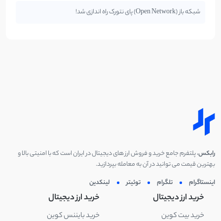
شبکه باز (Open Network) پای نتورک راه اندازی شد!
رابکس
، پلتفرم جامع خرید و فروش ارز های دیجیتال در ایران است که با امنیتی بالا و
بهترین قیمت می توانید در آن به معامله بپردازید.
اینستاگرام
تلگرام
توئیتر
لینکدین
خرید ارز دیجیتال
خرید ارز دیجیتال
خرید بیت کوین
خرید بایننس کوین