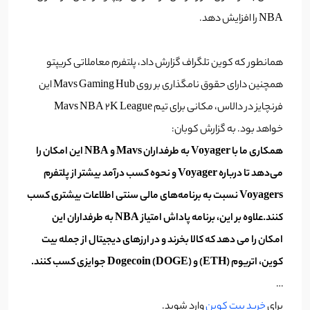
NBA را افزایش دهد.
همانطور که کوین تلگراف گزارش داد، پلتفرم معاملاتی کریپتو
همچنین دارای حقوق نامگذاری بر روی Mavs Gaming Hub این
فرنچایز در دالاس، مکانی برای تیم Mavs NBA 2K League
خواهد بود. به گزارش کوبان:
همکاری ما با Voyager به طرفداران Mavs و NBA این امکان را
می‌دهد تا درباره Voyager و نحوه کسب درآمد بیشتر از پلتفرم
Voyagers نسبت به برنامه‌های مالی سنتی اطلاعات بیشتری کسب
کنند.علاوه بر این، برنامه پاداش امتیاز NBA به طرفداران این
امکان را می دهد که کالا بخرند و در ارزهای دیجیتال از جمله بیت
کوین،
اتریوم (ETH)
و Dogecoin (DOGE) جوایزی کسب کنند.
…
برای
خرید بیت کوین
وارد شوید.