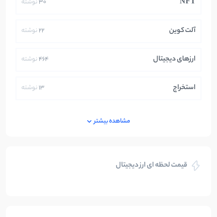
NFT
30
نوشته
آلت کوین
22
نوشته
ارزهای دیجیتال
464
نوشته
استخراج
13
نوشته
ایران
250
نوشته
مشاهده بیشتر
بازی های کریپتویی
5
نوشته
قیمت لحظه ای ارز دیجیتال
بلاکچین
112
نوشته
بیت کوین
104
نوشته