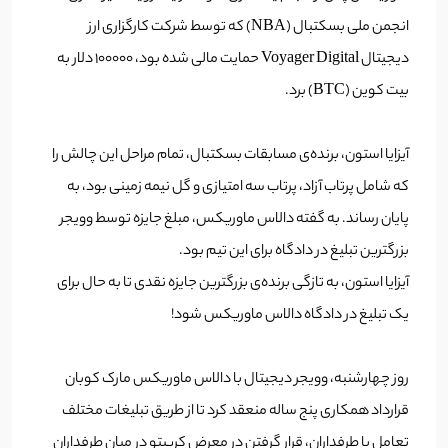
انجمن ملی بسکتبال (NBA) که توسط شرکت کارگزاری ارز
دیجیتال Voyager Digital حمایت مالی شده بود، 100000 دلار به
بیت کوین (BTC) برد.
آیزایا استون، برنده‌ی مسابقات بسکتبال، تمام مراحل این چالش را
که شامل پرتاب آزاد، پرتاب سه امتیازی و گل نیمه زمینی بود، به
پایان رساند. به گفته دالاس ماوریکس، مبلغ جایزه توسط وویجر
بزرگترین تبلیغ در دادگاه برای این تیم بود.
آیزایا استون، به تازگی برنده‌ی بزرگترین جایزه نقدی تا به حال برای
یک تبلیغ در دادگاه دالاس ماوریکس شود!
روز چهارشنبه، وویجر دیجیتال با دالاس ماوریکس مارک کوبان
قرارداد همکاری پنج ساله منعقد کرد تا از طریق تبلیغات مختلف
تعامل با طرفداران، قرار گرفتن در معرض کریپتو در میان طرفداران