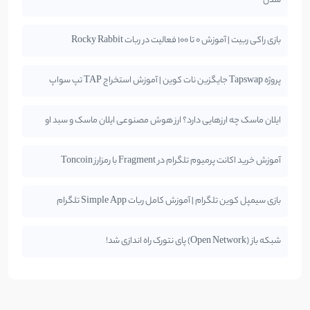
شدن
بازی راکی ربیت | آموزش 0 تا 100 فعالیت در ربات Rocky Rabbit
پروژه Tapswap جایگزین نات کوین | آموزش استخراج TAP تپ سواپ
ایلان ماسک چه ارزهایی دارد؟ ارز هوش مصنوعی ایلان ماسک و سبد او
آموزش خرید اکانت پرمیوم تلگرام در Fragment با رمزارز Toncoin
بازی سیمپل کوین تلگرام | آموزش کامل ربات Simple App تلگرام
شبکه باز (Open Network) پای نتورک راه اندازی شد!