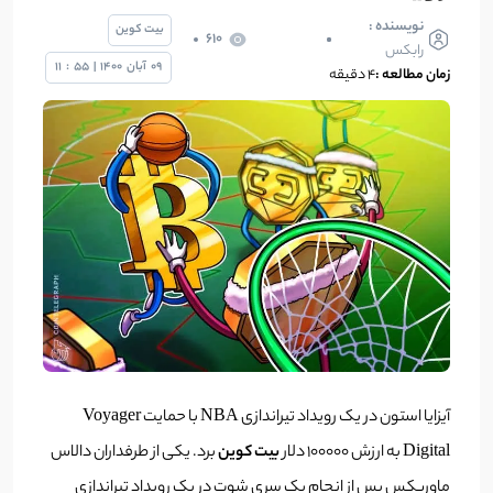
نویسنده :
بیت کوین
610
رابکس
09
آبان
1400
|
55
:
11
زمان مطالعه :
۴ دقیقه
آیزایا استون در یک رویداد تیراندازی NBA با حمایت Voyager
Digital به ارزش 100000 دلار
بیت کوین
برد. یکی از طرفداران دالاس
ماوریکس پس از انجام یک سری شوت در یک رویداد تیراندازی