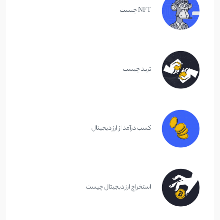
NFT چیست
ترید چیست
کسب درآمد از ارز دیجیتال
استخراج ارز دیجیتال چیست