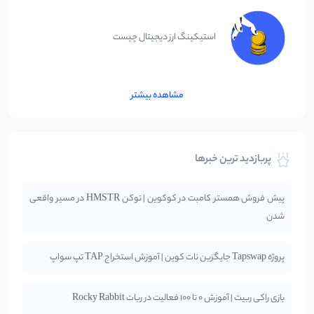
استیکینگ ارز دیجیتال چیست
مشاهده بیشتر
پربازدید ترین خبرها
پیش فروش همستر کامبت در کوکوین | توکن HMSTR در مسیر واقعی
شدن
پروژه Tapswap جایگزین نات کوین | آموزش استخراج TAP تپ سواپ
بازی راکی ربیت | آموزش 0 تا 100 فعالیت در ربات Rocky Rabbit