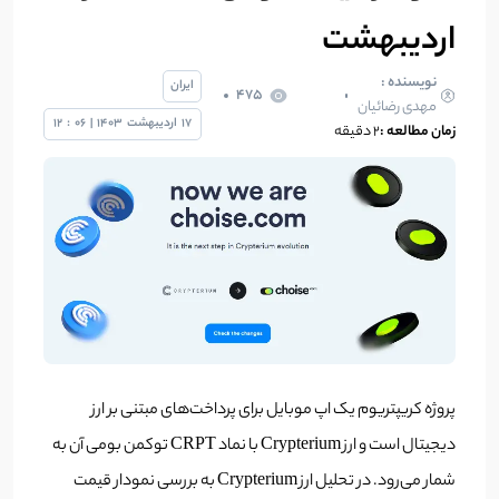
اردیبهشت
نویسنده :
ایران
475
مهدی رضائیان
17
اردیبهشت
1403
|
06
:
12
زمان مطالعه :
2 دقیقه
پروژه کریپتریوم یک اپ موبایل برای پرداخت‌های مبتنی بر ارز
دیجیتال است و ارز Crypterium با نماد CRPT توکمن بومی آن به
شمار می‌رود. در تحلیل ارز Crypterium به بررسی نمودار قیمت