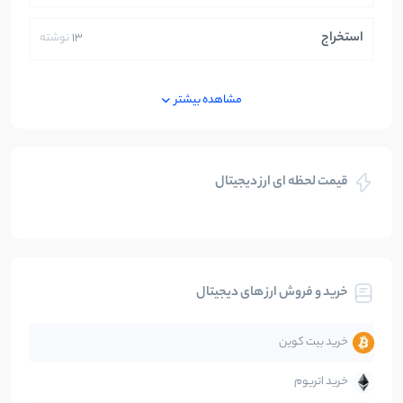
استخراج
13
نوشته
ایران
250
نوشته
مشاهده بیشتر
بازی های کریپتویی
5
نوشته
قیمت لحظه ای ارز دیجیتال
بلاکچین
112
نوشته
بیت کوین
104
نوشته
خرید و فروش ارز های دیجیتال
تحلیل
86
نوشته
خرید بیت کوین
جهان
99
نوشته
خرید اتریوم