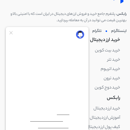
رابکس
، پلتفرم جامع خرید و فروش ارز های دیجیتال در ایران است که با امنیتی بالا و
بهترین قیمت می توانید در آن به معامله بپردازید.
اینستاگرام
تلگرام
توئیتر
لینکدین
خرید ارز دیجیتال
خرید ارز دیجیتال
خرید بیت کوین
خرید بایننس کوین
خرید تتر
خرید شیبا اینو
خرید اتریوم
خرید لایت کوین
خرید ترون
خرید ریپل
خرید دوج کوین
خرید بیت کوین کش
رابکس
آکادمی رابکس
خرید ارز دیجیتال
بلاک چین چیست
آموزش ارز دیجیتال
ارز دیجیتال چیست
کیف پول ارز دیجیتال چیست
ترید چیست