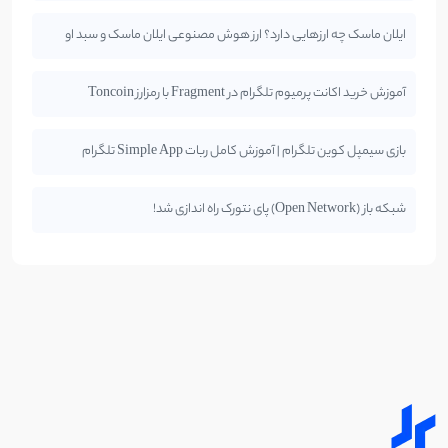
ایلان ماسک چه ارزهایی دارد؟ ارز هوش مصنوعی ایلان ماسک و سبد او
آموزش خرید اکانت پرمیوم تلگرام در Fragment با رمزارز Toncoin
بازی سیمپل کوین تلگرام | آموزش کامل ربات Simple App تلگرام
شبکه باز (Open Network) پای نتورک راه اندازی شد!