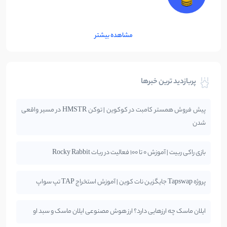
مشاهده بیشتر
پربازدید ترین خبرها
پیش فروش همستر کامبت در کوکوین | توکن HMSTR در مسیر واقعی
شدن
بازی راکی ربیت | آموزش 0 تا 100 فعالیت در ربات Rocky Rabbit
پروژه Tapswap جایگزین نات کوین | آموزش استخراج TAP تپ سواپ
ایلان ماسک چه ارزهایی دارد؟ ارز هوش مصنوعی ایلان ماسک و سبد او