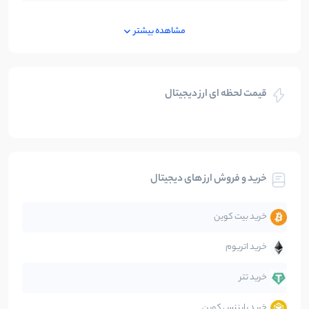
ایران
250
نوشته
مشاهده بیشتر
بازی های کریپتویی
5
نوشته
قیمت لحظه ای ارز دیجیتال
بلاکچین
112
نوشته
بیت کوین
104
نوشته
خرید و فروش ارز های دیجیتال
تحلیل
86
نوشته
خرید بیت کوین
جهان
99
نوشته
خرید اتریوم
دیفای
14
نوشته
خرید تتر
خرید بایننس کوین