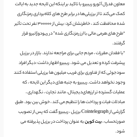
معاون فدرال آئورو ریبیرو با تاکید بر اینکه این لایحه جدید به ایالت
کمک می‌کند تا از برزیلی‌ها در برابر طرح های کلاه‌برداری رمزنگاری
شده محافظت کند ، خاطرنشان کرد: بیش از 300000 نفر تحت تأثیر
“طرح های هرمی مالی با ارز رمزنگاری شده” در ریودوژانیرو قرار
گرفتند.
“با فقدان مقررات ، مردم جایی برای مراجعه ندارند. بازار در برزیل
پیشرفت کرده و تعدیل می شود. ریبیرو اظهار داشت: دیگر افراد
سودجوئی که از فناوری برای فریب میلیون ها برزیلی استفاده کنند
وجود نخواهد داشت. ریبیرو به جنبه های دیگر این لایحه ، که
عملیات گسترده تر ارزهای‌دیجیتال، مانند تجارت ، نگهداری ،
مبادلات فیات و پرداخت ها را تنظیم می کند ، خوش بین بود. طبق
گزارشی از Cointelegraph برزیل ، ریبیرو گفت که پس از تصویب
صورتحساب ،
بیت کوین
به عنوان پرداخت در برزیل پذیرفته می
شود.