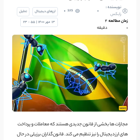
نویسنده :
626
ارزهای دیجیتال
تحلیل
رابکس
زمان مطالعه
4
13
مهر
1400
|
55
:
23
:
دقیقه
مجازات ها بخشی از قانون جدیدی هستند که معاملات و پرداخت
های ارز دیجیتال را نیز تنظیم می کند. قانون‌گذاران برزیلی در حال