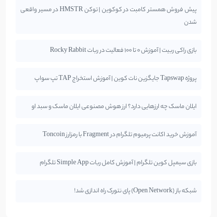
پیش فروش همستر کامبت در کوکوین | توکن HMSTR در مسیر واقعی
شدن
بازی راکی ربیت | آموزش 0 تا 100 فعالیت در ربات Rocky Rabbit
پروژه Tapswap جایگزین نات کوین | آموزش استخراج TAP تپ سواپ
ایلان ماسک چه ارزهایی دارد؟ ارز هوش مصنوعی ایلان ماسک و سبد او
آموزش خرید اکانت پرمیوم تلگرام در Fragment با رمزارز Toncoin
بازی سیمپل کوین تلگرام | آموزش کامل ربات Simple App تلگرام
شبکه باز (Open Network) پای نتورک راه اندازی شد!