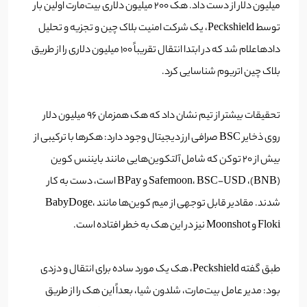
میلیون دلار از دست داد. هک 200 میلیون دلاری بیت‌مارت اولین بار
توسط Peckshield، یک شرکت امنیت بلاک چین و تجزیه و تحلیل
دادهاعلام شد که در ابتدا انتقال تقریباً 100 میلیون دلاری را از طریق
بلاک چین اتریوم شناسایی کرد.
تحقیقات بیشتر از تیم نشان داد که هک همزمان 96 میلیون دلار
روی ذخایر BSC صرافی ارز دیجیتال وجود دارد: هکرها با ترکیبی از
بیش از 20 توکن که شامل آلتکوین‌هایی مانند بایننس کوین
(BNB)، Safemoon، BSC-USD و BPay است، دست به کار
شدند. مقادیر قابل توجهی از میم کوین‌ها مانند BabyDoge،
Floki و Moonshot نیز در این هک به خطر افتاده است.
طبق گفته Peckshield، هک یک مورد ساده برای انتقال و دزدی
بود: مدیر عامل بیت‌مارت، شلدون شیا، بعداً این هک را از طریق