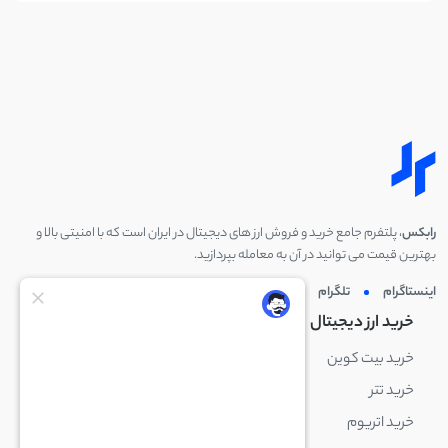
رابکس
، پلتفرم جامع خرید و فروش ارز های دیجیتال در ایران است که با امنیتی بالا و
بهترین قیمت می توانید در آن به معامله بپردازید.
اینستاگرام
تلگرام
توئیتر
لینکدین
خرید ارز دیجیتال
خرید ارز دیجیتال
خرید بیت کوین
خرید بایننس کوین
خرید تتر
خرید شیبا اینو
خرید اتریوم
خرید لایت کوین