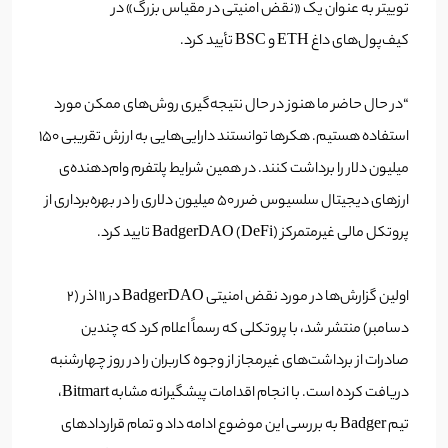
توییتر به عنوان یک «نقض امنیتی در مقیاس بزرگ» در
کیف‌پول‌های داغ ETH و BSC تأیید کرد.
“در حال حاضر ما هنوز در حال نتیجه‌‌گیری روش‌های ممکن مورد
استفاده هستیم. هکرها توانستند دارایی‌هایی به ارزش تقریبی 150
میلیون دلار را برداشت کنند. در همین شرایط پلتفرم وام‌دهنده‌ی
ارزهای دیجیتال سلسیوس ضرر 50 میلیون دلاری را در بهره‌برداری از
پروتکل مالی غیرمتمرکز (DeFi) BadgerDAO تایید کرد.
اولین گزارش‌ها در مورد نقض امنیتی BadgerDAO در 11 اذر (2
دسامبر) منتشر شد، با پروتکلی که رسماً اعلام کرد که چندین
صادرات از برداشت‌های غیرمجاز از وجوه کاربران را در روز چهارشنبه
دریافت کرده است. با انجام اقدامات پیشگیرانه مشابه Bitmart،
تیم Badger به بررسی این موضوع ادامه داد و تمام قراردادهای