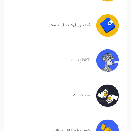
کیف پول ارز دیجیتال چیست
NFT چیست
ترید چیست
کسب درآمد از ارز دیجیتال