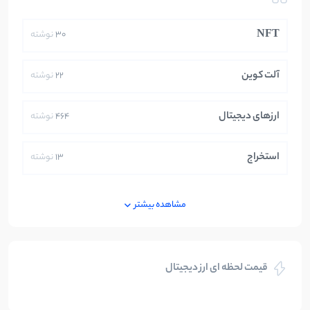
NFT
30
نوشته
آلت کوین
22
نوشته
ارزهای دیجیتال
464
نوشته
استخراج
13
نوشته
ایران
250
نوشته
مشاهده بیشتر
بازی های کریپتویی
5
نوشته
قیمت لحظه ای ارز دیجیتال
بلاکچین
112
نوشته