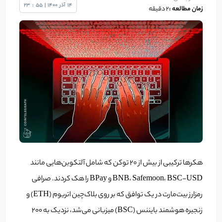
14
آذر
1400
|
55
:
23
زمان مطالعه :
۲ دقیقه
هکرها ترکیبی از بیش از 20 توکن که شامل آلتکوین‌هایی مانند
BNB، Safemoon، BSC-USD و BPay را هک کردند. صرافی
رمزارز بیت‌مارت در یک توافق که بر روی بلاک‌چین اتریوم (ETH) و
زنجیره هوشمند بایننس (BSC) میزبانی می‌شد، نزدیک به 200