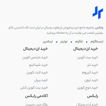
رابکس
، پلتفرم جامع خرید و فروش ارز های دیجیتال در ایران است که با امنیتی بالا و
بهترین قیمت می توانید در آن به معامله بپردازید.
اینستاگرام
تلگرام
توئیتر
لینکدین
خرید ارز دیجیتال
خرید ارز دیجیتال
خرید بیت کوین
خرید بایننس کوین
خرید تتر
خرید شیبا اینو
خرید اتریوم
خرید لایت کوین
خرید ترون
خرید ریپل
خرید دوج کوین
خرید بیت کوین کش
رابکس
آکادمی رابکس
خرید ارز دیجیتال
بلاک چین چیست