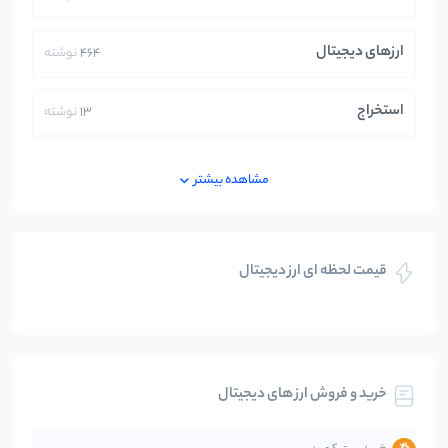
ارزهای دیجیتال
464
نوشته
استخراج
13
نوشته
ایران
250
نوشته
مشاهده بیشتر
بازی های کریپتویی
5
نوشته
قیمت لحظه ای ارز دیجیتال
بلاکچین
112
نوشته
بیت کوین
104
نوشته
خرید و فروش ارز های دیجیتال
تحلیل
86
نوشته