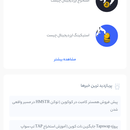
استخراج ارز دیجیتال چیست
استیکینگ ارز دیجیتال چیست
مشاهده بیشتر
پربازدید ترین خبرها
پیش فروش همستر کامبت در کوکوین | توکن HMSTR در مسیر واقعی
شدن
پروژه Tapswap جایگزین نات کوین | آموزش استخراج TAP تپ سواپ