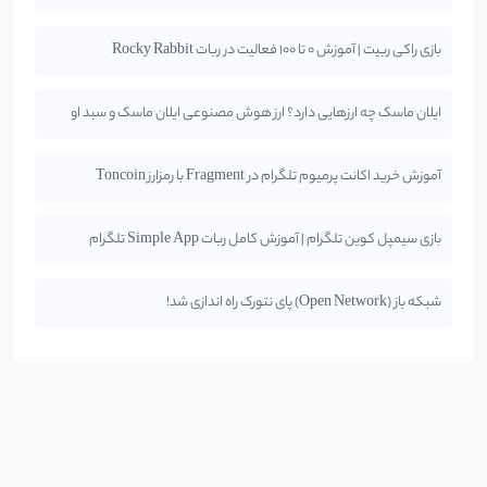
بازی راکی ربیت | آموزش 0 تا 100 فعالیت در ربات Rocky Rabbit
ایلان ماسک چه ارزهایی دارد؟ ارز هوش مصنوعی ایلان ماسک و سبد او
آموزش خرید اکانت پرمیوم تلگرام در Fragment با رمزارز Toncoin
بازی سیمپل کوین تلگرام | آموزش کامل ربات Simple App تلگرام
شبکه باز (Open Network) پای نتورک راه اندازی شد!