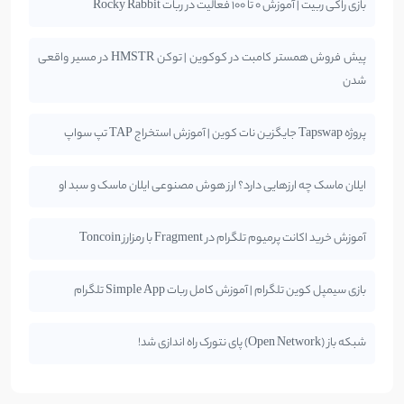
بازی راکی ربیت | آموزش 0 تا 100 فعالیت در ربات Rocky Rabbit
پیش فروش همستر کامبت در کوکوین | توکن HMSTR در مسیر واقعی
شدن
پروژه Tapswap جایگزین نات کوین | آموزش استخراج TAP تپ سواپ
ایلان ماسک چه ارزهایی دارد؟ ارز هوش مصنوعی ایلان ماسک و سبد او
آموزش خرید اکانت پرمیوم تلگرام در Fragment با رمزارز Toncoin
بازی سیمپل کوین تلگرام | آموزش کامل ربات Simple App تلگرام
شبکه باز (Open Network) پای نتورک راه اندازی شد!