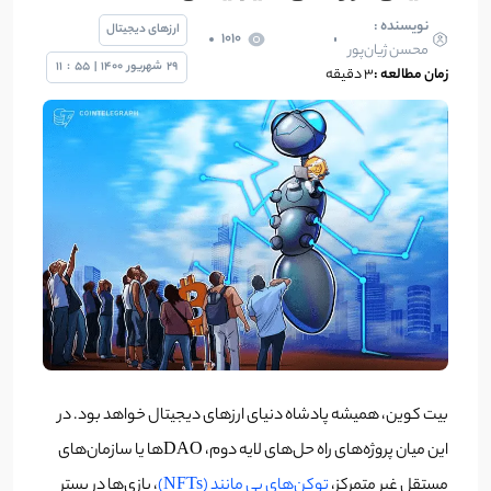
نویسنده :
ارزهای دیجیتال
1010
محسن ژیان‌پور
29
شهریور
1400
|
55
:
11
زمان مطالعه :
۳ دقیقه
بیت کوین، همیشه پادشاه دنیای ارزهای دیجیتال خواهد بود. در
این میان پروژه‌های راه حل‌های لایه دوم، DAOها یا سازمان‌‌های
مستقل غیر متمرکز،
توکن‌‌های بی مانند (NFTs)
، بازی‌ها در بستر