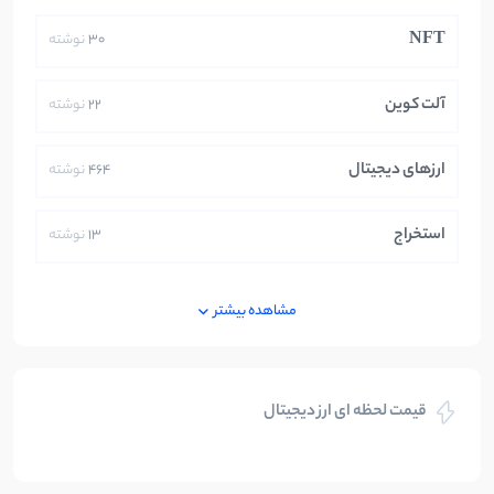
NFT
30
نوشته
آلت کوین
22
نوشته
ارزهای دیجیتال
464
نوشته
استخراج
13
نوشته
ایران
250
نوشته
مشاهده بیشتر
بازی های کریپتویی
5
نوشته
قیمت لحظه ای ارز دیجیتال
بلاکچین
112
نوشته