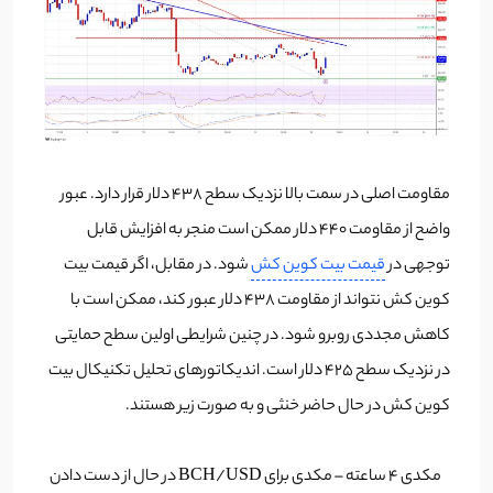
مقاومت اصلی در سمت بالا نزدیک سطح ٤٣٨ دلار قرار دارد. عبور
واضح از مقاومت ٤٤٠ دلار ممکن است منجر به افزایش قابل
توجهی در
قیمت بیت کوین کش
شود. در مقابل، اگر قیمت بیت
کوین کش نتواند از مقاومت ٤٣٨ دلار عبور کند، ممکن است با
کاهش مجددی روبرو شود. در چنین شرایطی اولین سطح حمایتی
در نزدیک سطح ٤٢۵ دلار است. اندیکاتورهای تحلیل تکنیکال بیت
کوین کش در حال حاضر خنثی و به صورت زیر هستند.
مکدی ۴ ساعته – مکدی برای BCH/USD در حال از دست دادن