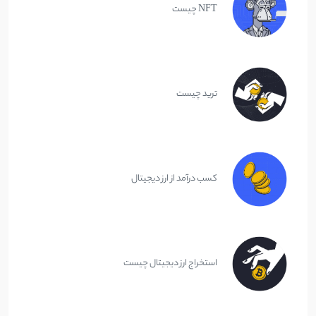
NFT چیست
ترید چیست
کسب درآمد از ارز دیجیتال
استخراج ارز دیجیتال چیست