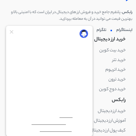
رابکس
، پلتفرم جامع خرید و فروش ارز های دیجیتال در ایران است که با امنیتی بالا و
بهترین قیمت می توانید در آن به معامله بپردازید.
اینستاگرام
تلگرام
توئیتر
لینکدین
خرید ارز دیجیتال
خرید ارز دیجیتال
خرید بیت کوین
خرید بایننس کوین
خرید تتر
خرید شیبا اینو
خرید اتریوم
خرید لایت کوین
خرید ترون
خرید ریپل
خرید دوج کوین
خرید بیت کوین کش
رابکس
آکادمی رابکس
خرید ارز دیجیتال
بلاک چین چیست
آموزش ارز دیجیتال
ارز دیجیتال چیست
کیف پول ارز دیجیتال چیست
ترید چیست