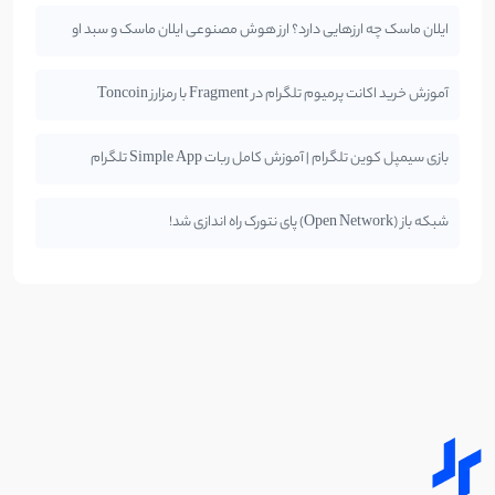
ایلان ماسک چه ارزهایی دارد؟ ارز هوش مصنوعی ایلان ماسک و سبد او
آموزش خرید اکانت پرمیوم تلگرام در Fragment با رمزارز Toncoin
بازی سیمپل کوین تلگرام | آموزش کامل ربات Simple App تلگرام
شبکه باز (Open Network) پای نتورک راه اندازی شد!