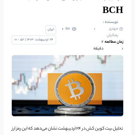
BCH
نویسنده :
مهدی
610
ایران
رضائیان
24
اردیبهشت
1403
|
52
:
10
زمان مطالعه
2
:
دقیقه
‎تحلیل بیت کوین کش در ٢٤ اردیبهشت نشان می‌دهد که این رمز ارز