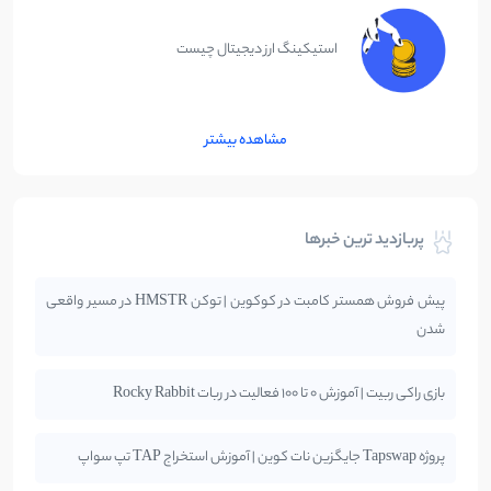
استیکینگ ارز دیجیتال چیست
مشاهده بیشتر
پربازدید ترین خبرها
پیش فروش همستر کامبت در کوکوین | توکن HMSTR در مسیر واقعی
شدن
بازی راکی ربیت | آموزش 0 تا 100 فعالیت در ربات Rocky Rabbit
پروژه Tapswap جایگزین نات کوین | آموزش استخراج TAP تپ سواپ