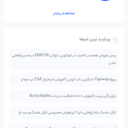
مشاهده بیشتر
پربازدید ترین خبرها
پیش فروش همستر کامبت در کوکوین | توکن HMSTR در مسیر واقعی
شدن
پروژه Tapswap جایگزین نات کوین | آموزش استخراج TAP تپ سواپ
بازی راکی ربیت | آموزش 0 تا 100 فعالیت در ربات Rocky Rabbit
ایلان ماسک چه ارزهایی دارد؟ ارز هوش مصنوعی ایلان ماسک و سبد او