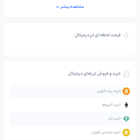
ایران
250
نوشته
مشاهده بیشتر
بازی های کریپتویی
5
نوشته
قیمت لحظه ای ارز دیجیتال
بلاکچین
112
نوشته
بیت کوین
104
نوشته
خرید و فروش ارز های دیجیتال
تحلیل
86
نوشته
خرید بیت کوین
جهان
99
نوشته
خرید اتریوم
دیفای
14
نوشته
خرید تتر
خرید بایننس کوین
صرافی‌ها
38
نوشته