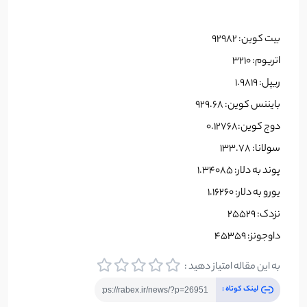
بیت کوین: 92982
اتریوم: 3210
ریپل: 1.9819
بایننس کوین: 929.68
دوج کوین:0.12768
سولانا: 133.78
پوند به دلار: 1.34085
یورو به دلار: 1.16260
نزدک: 25529
داوجونز: 45359
به این مقاله امتیاز دهید :
لینک کوتاه :