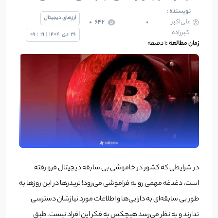
نویسنده :
ارزهای دیجیتال
علی‌اکبر
642
اکبرزاده
29
دی
1404
|
21
:
09
زمان مطالعه :
1 دقیقه
در شرایطی که کشور در خاموشی بی سابقه دیجیتال فرو رفته
است، دغدغه مهمی رو به فراموشی می‌رود! تریدرها در این روزها به
طور بی سابقه‌ای به دارایی‌ها و اطلاعات مورد نیازشان دسترسی
ندارند و به نظر می‌رسد هیچکس به فکر این افراد نیست. طبق