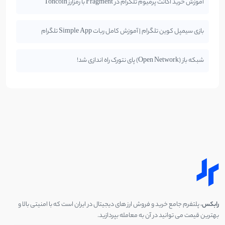
آموزش خرید اکانت پرمیوم تلگرام در Fragment با رمزارز Toncoin
بازی سیمپل کوین تلگرام | آموزش کامل ربات Simple App تلگرام
شبکه باز (Open Network) پای نتورک راه اندازی شد!
رابکس
، پلتفرم جامع خرید و فروش ارز های دیجیتال در ایران است که با امنیتی بالا و
بهترین قیمت می توانید در آن به معامله بپردازید.