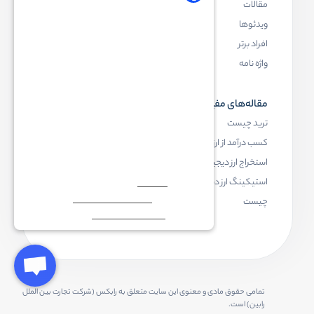
مقالات
ارز دیجیتال چیست
ویدئوها
بلاک چین چیست
افراد برتر
کیف پول ارز دیجیتال چیست
واژه نامه
NFT چیست
مقاله‌های مفید
رابکس
ترید چیست
آموزش ارز دیجیتال
کسب درآمد از ارز دیجیتال
خرید ارز دیجیتال
استخراج ارز دیجیتال چیست
اخبار ارز دیجیتال
استیکینگ ارز دیجیتال
درباره رابکس
چیست
تمامی حقوق مادی و معنوی این سایت متعلق به رابکس (شرکت تجارت بین الملل
رابین) است.