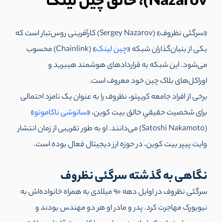
Nazarov)، خالق چین لینک
«سرگئی نظروف» (Sergey Nazarov) کارآفرینی روس‌تبار است که
یکی از بنیان‌گذاران شبکه «
چین لینک
» (Chainlink) محسوب
می‌شود. این شبکه به قراردادهای هوشمند هیبرید و
اوراکل‌های بلاک چین خود معروف است.
برخی از افراد جامعه کریپتو، نظروف را به عنوان یک نامزد احتمالی
برای شخصیت حقیقیِ خالق بیت کوین، «
ساتوشی ناکاموتو
»
(Satoshi Nakamoto) می‌‌دانند. او به طور تقریبی از زمان انتشار
وایت پیپر بیت کوین، در حوزه ارز دیجیتال فعال بوده است.
نگاهی به گذشته سرگئی نظروف
سرگئی نظروف در اوایل دهه 90 میلادی به همراه خانواده‌اش به
نیویورک مهاجرت کرد. پدر و مادر او هر دو مهندس بودند و