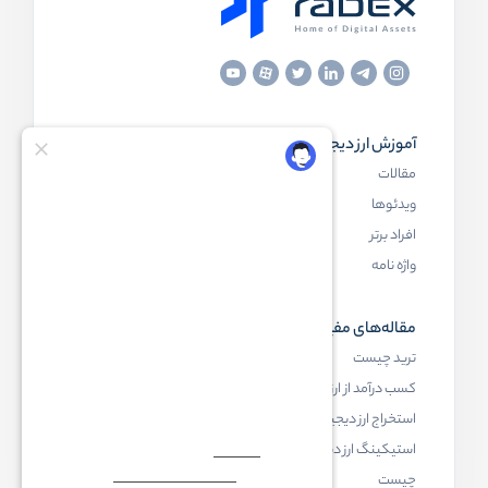
آموزش ارز دیجیتال
مقاله‌های مفید
مقالات
ارز دیجیتال چیست
ویدئوها
بلاک چین چیست
افراد برتر
کیف پول ارز دیجیتال چیست
واژه نامه
NFT چیست
مقاله‌های مفید
رابکس
ترید چیست
آموزش ارز دیجیتال
کسب درآمد از ارز دیجیتال
خرید ارز دیجیتال
استخراج ارز دیجیتال چیست
اخبار ارز دیجیتال
استیکینگ ارز دیجیتال
درباره رابکس
چیست