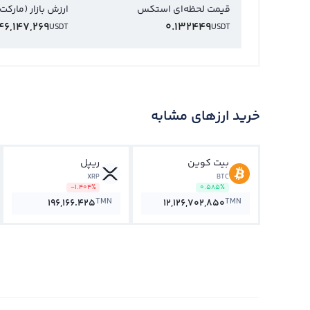
قیمت لحظه‌ای استکس
ارزش بازار (مارکت
46,147,269
0.132449
USDT
USDT
خرید ارزهای مشابه
بیت کوین
ریپل
XRP
BTC
-1.404%
0.585%
TMN
TMN
196,166.425
12,126,702,850