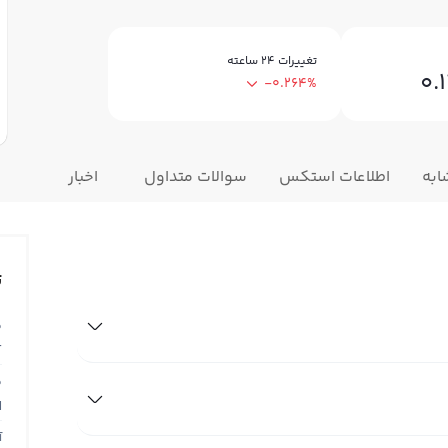
تغییرات ۲۴ ساعته
0.
-0.264%
ابه
اطلاعات استکس
سوالات متداول
اخبار
ت
ق
T
ق
N
آ