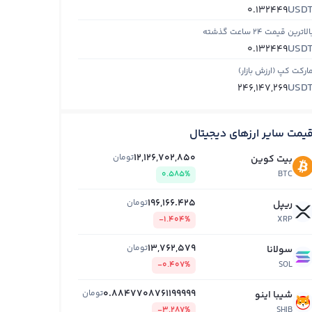
USD
0.132449
الاترین قیمت ۲۴ ساعت گذشته
USD
0.132449
ارکت کپ (ارزش بازار)
USD
246,147,269
یمت سایر ارزهای دیجیتال
12,126,702,850
تومان
بیت کوین
0.585%
BTC
196,166.425
تومان
ریپل
-1.404%
XRP
13,762,579
تومان
سولانا
-0.407%
SOL
0.8847708761199999
تومان
شیبا اینو
-3.287%
SHIB