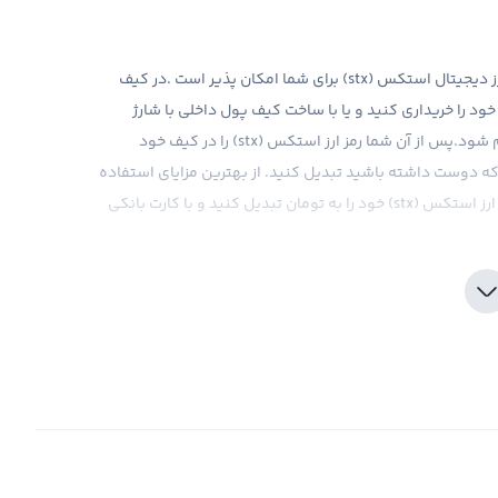
قصد خرید رمز ارز استکس (stx) را دارید ؟ از دو راه خرید رمز ارز دیجیتال استکس (stx) برای شما امکان پذیر است .در کیف
خود را خریداری کنید و یا با ساخت کیف پول داخلی با شارژ
حساب کاربری خود امکان خرید استکس (stx) برای شما فراهم شود.پس از آن شما رمز ارز استکس (stx) را در کیف خود
ی که دوست داشته باشید تبدیل کنید. از بهترین مزایای استفاده
از کیف پول های داخلی آن است که در آن واحد می‌توانید رمز ارز استکس (stx) خود را به تومان تبدیل کنید و با کارت بانکی
تکس (stx) ممکن است یکی با استفاده از کیف پول های خارجی مانند تراست ولت ،اتومیک….
انجام احراز هویت در سایت رابکس کیف پول خود را با تومان شارژ
 از آن در صفحه معاملات رمز ارز استکس (stx) را خریداری کنید خوشبختانه کیف پول های داخلی این امکان را
س (stx) را در طولانی مدت بتوانید در کیف پول سرد خود نیز نگهداری کنید و از امنیت آن