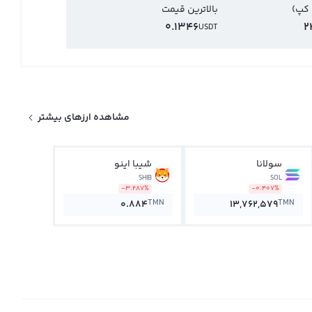
 کپ)
بالاترین قیمت
0.1346
2
USDT
مشاهده ارزهای بیشتر
سولانا
شیبا اینو
SHIB
SOL
-3.287%
-0.407%
TMN
TMN
0.884
13,762,579