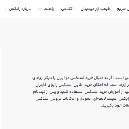
ل سریع
قیمت ارز دیجیتال
آکادمی
راهنما
درباره رابکس
است. اگر به دنبال خرید استکس در ایران یا دیگر ارزهای
ید، رابکس سایت معتبر خرید و فروش STX و سایر ارزها است که امکان خرید آنلاین استکس را برای کاربران
د از آموزش خرید استکس استفاده کنید و پس از ثبت‌نام
وش استکس STX بپردازید. در بازار رابکس، قیمت لحظه‌ای، نمودار و امکانات فروش استکس
لات خود بگیرید.