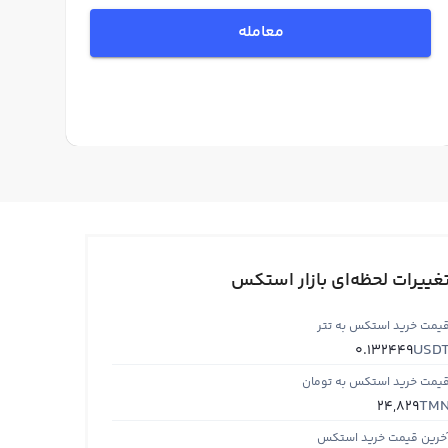
معامله
غییرات لحظه‌ای بازار استکس
یمت خرید استکس به تتر
USD
0.132449
یمت خرید استکس به تومان
TM
24,829
خرین قیمت خرید استکس