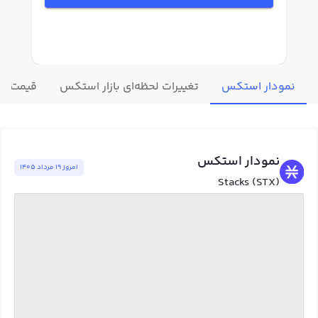
نمودار استکس
تغییرات لحظه‌ای بازار استکس
قیمت سای
نمودار استکس
امروز ١٩ مرداد ١٤٠٥
Stacks (STX)