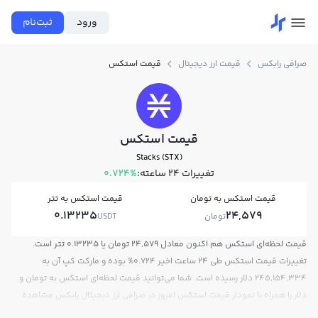
ورود
ثبت‌نام
صرافی رابکس
قیمت ارز دیجیتال
قیمت استکس
قیمت استکس
Stacks (STX)
تغییرات ۲۴ ساعته:
0.724%
قیمت استکس به تومان
قیمت استکس به تتر
0.13235
24,579
تومان
USDT
قیمت لحظه‌ای استکس هم اکنون معادل 24,579 تومان یا 0.13235 تتر است.
تغییرات قیمت استکس طی 24 ساعت اخیر 0.724% بوده و مارکت کپ آن به
245,154,334 دلار رسیده است. شما می‌توانید قیمت لحظه‌ای استکس به تومان و
دلار را همراه با نمودار قیمت استکس امروز در صرافی ارز دیجیتال رابکس مشاهده
کنید.