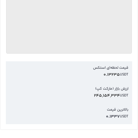
قیمت لحظه‌ای استکس
0.13235
USDT
ارزش بازار (مارکت کپ)
245,154,334
USDT
بالاترین قیمت
0.1337
USDT