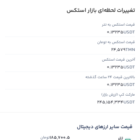
تغییرات لحظه‌ای بازار استکس
قیمت استکس به تتر
USDT
0.13235
قیمت استکس به تومان
TMN
24,579
آخرین قیمت استکس
USDT
0.13235
بالاترین قیمت ۲۴ ساعت گذشته
USDT
0.13235
مارکت کپ (ارزش بازار)
USDT
245,154,334
قیمت سایر ارزهای دیجیتال
185,700.5
تومان
تتر