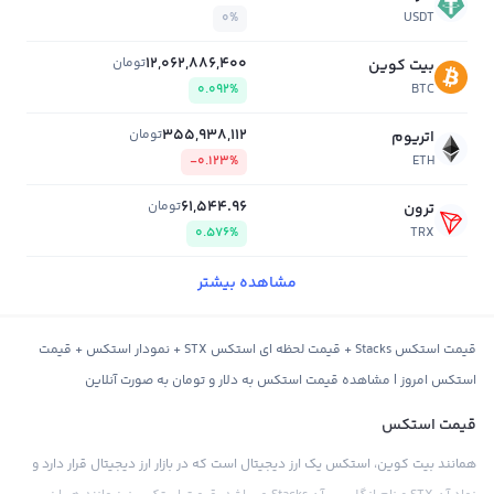
0%
USDT
12,062,886,400
تومان
بیت کوین
0.092%
BTC
355,938,112
تومان
اتریوم
-0.123%
ETH
61,544.96
تومان
ترون
0.576%
TRX
مشاهده بیشتر
قیمت استکس Stacks + قیمت لحظه ای استکس STX + نمودار استکس + قیمت
استکس امروز | مشاهده قیمت استکس به دلار و تومان به صورت آنلاین
قیمت استکس
همانند بیت کوین، استکس یک ارز دیجیتال است که در بازار ارز دیجیتال قرار دارد و