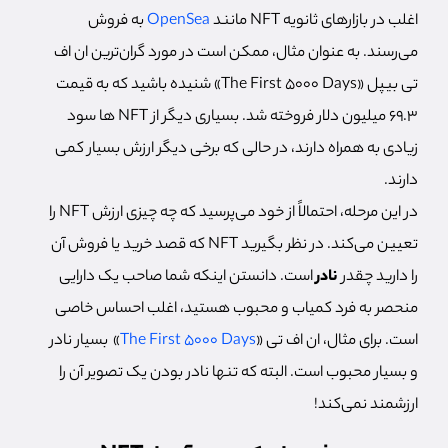
اغلب در بازارهای ثانویه NFT مانند
OpenSea
به فروش
می‌رسند. به عنوان مثال، ممکن است در مورد گران‌ترین ان اف
تی بیپل «The First 5000 Days» شنیده باشید که به قیمت
69.3 میلیون دلار فروخته شد. بسیاری دیگر از NFT ها سود
زیادی به همراه دارند، در حالی که برخی دیگر ارزش بسیار کمی
دارند.
در این مرحله، احتمالاً از خود می‌پرسید که چه چیزی ارزش NFT را
تعیین می‌کند. در نظر بگیرید NFT که قصد خرید یا فروش آن
را دارید چقدر
نادر
است. دانستن اینکه شما صاحب یک دارایی
منحصر به فرد کمیاب و محبوب هستید، اغلب احساس خاصی
است. برای مثال، ان اف تی «
The First 5000 Days
» بسیار نادر
و بسیار محبوب است. البته که تنها نادر بودن یک تصویر آن را
ارزشمند نمی‌کند!