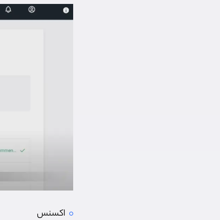
اکسنس