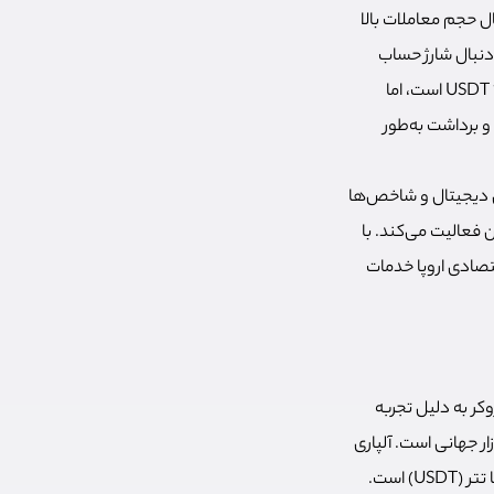
نبال حجم معاملات بالا
دنبال شارژ حساب
فارکس با تتر هستید، می‌توانید از این بروکر استفاده کنید. حداقل مبلغ برای شارژ حساب با تتر فقط ۱۰ USDT است، اما
گذاری و برداشت به‌طور
، سهام، ارزهای دیجیتال و شاخص‌ها
عتبر جهانی مانند CySEC در قبرس و FCA در انگلستان فعالیت می‌کند. با
تصادی اروپا خدمات
ش از 4 میلیون کاربر دارد. این بروکر به دلیل تجربه
ار جهانی است. آلپاری
) است.