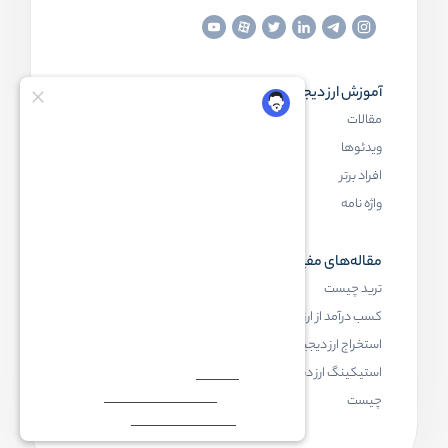
آموزش ارز دیجیتال
مقاله‌های مفید
مقالات
ارز دیجیتال چیست
ویدئوها
بلاک چین چیست
افراد برتر
کیف پول ارز دیجیتال چیست
واژه نامه
NFT چیست
مقاله‌های مفید
رابکس
ترید چیست
آموزش ارز دیجیتال
کسب درآمد از ارز دیجیتال
خرید ارز دیجیتال
استخراج ارز دیجیتال چیست
اخبار ارز دیجیتال
استیکینگ ارز دیجیتال
درباره رابکس
چیست