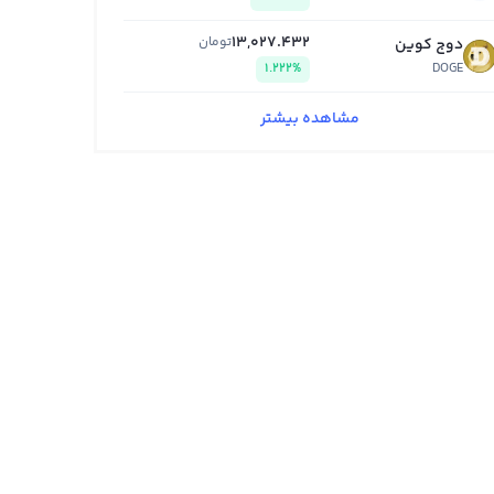
13,027.432
تومان
دوج کوین
1.222%
DOGE
مشاهده بیشتر