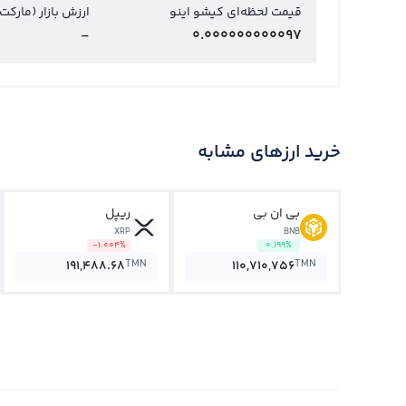
قیمت لحظه‌ای کیشو اینو
ارزش بازار (مارکت
-
0.000000000097
خرید ارزهای مشابه
بی ان بی
ریپل
XRP
BNB
-1.004%
0.199%
TMN
TMN
191,488.68
110,710,756