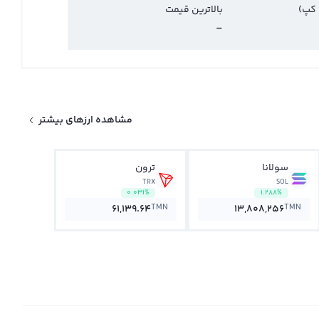
 کپ)
بالاترین قیمت
-
مشاهده ارزهای بیشتر
سولانا
ترون
TRX
SOL
0.031%
1.288%
TMN
TMN
61,139.64
13,808,256