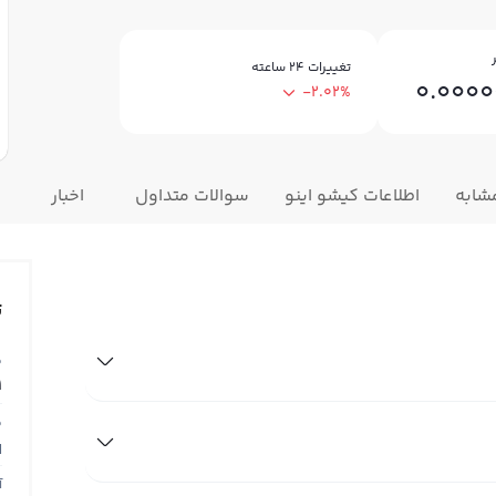
تغییرات ۲۴ ساعته
0.0000
-2.02%
شابه
اطلاعات کیشو اینو
سوالات متداول
اخبار
ت
ق
1
ق
N
آ