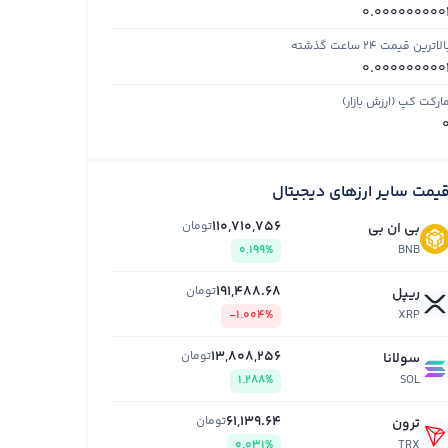
0.000000000
الاترین قیمت ۲۴ ساعت گذشته
0.000000000
ارکت کپ (ارزش بازار)
یمت سایر ارزهای دیجیتال
110,710,756
تومان
بی ان بی
0.199%
BNB
191,488.68
تومان
ریپل
-1.004%
XRP
13,808,256
تومان
سولانا
1.288%
SOL
61,139.64
تومان
ترون
0.031%
TRX