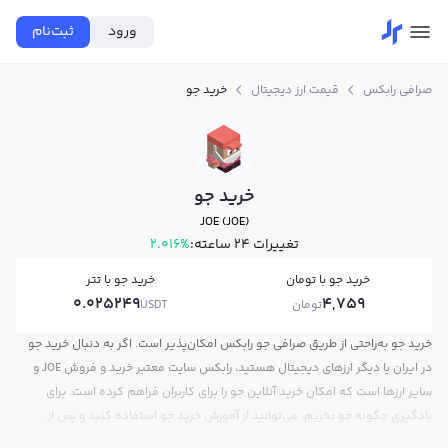
ورود
ثبت‌نام
صرافی رابکس
قیمت ارز دیجیتال
خرید جو
خرید جو
JOE (JOE)
تغییرات ۲۴ ساعته:
2.016%
خرید جو با تومان
خرید جو با تتر
0.025249
4,759
تومان
USDT
خرید جو به‌راحتی از طریق صرافی جو رابکس امکان‌پذیر است. اگر به دنبال خرید جو
در ایران یا دیگر ارزهای دیجیتال هستید، رابکس سایت معتبر خرید و فروش JOE و
سایر ارزها است که امکان خرید آنلاین جو را برای کاربران فراهم کرده است. برای
یادگیری چگونه جو بخریم، می‌توانید از آموزش خرید جو استفاده کنید و پس از
ثبت‌نام و احراز هویت، به خرید و فروش جو JOE بپردازید. در بازار رابکس، قیمت