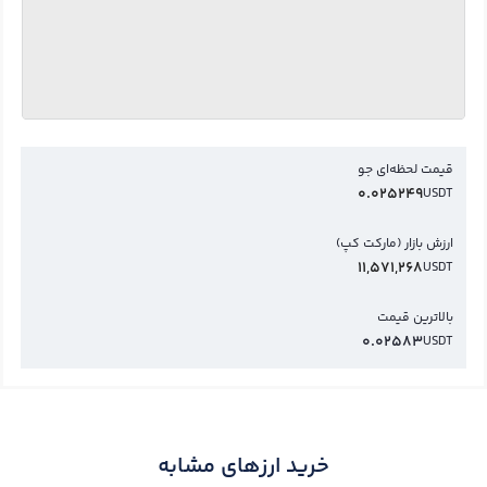
قیمت لحظه‌ای جو
0.025249
USDT
ارزش بازار (مارکت کپ)
11,571,268
USDT
بالاترین قیمت
0.02583
USDT
خرید ارزهای مشابه