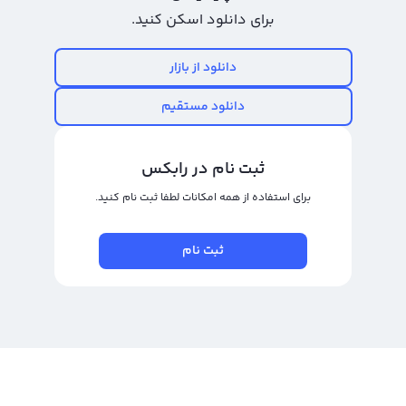
جو صرافی غیر متمرکز مخصوص به خود را دارد که بهترین راه خرید و فروش در حال
برای دانلود اسکن کنید.
حاضر خرید از صرافی های ارز دیجیتال داخلی است. صرافی ارز دیجیتال رابکس با
پشتیبانی از خرید جو (JOE) و بیش از ۳۰۰ رمز ارز دیگر امکان خرید را برای شما فراهم
دانلود از بازار
می‌کند.
دانلود مستقیم
خرید ارز دیجیتال جو با کمترین کارمزد
علاوه بر خرید امن و راحت در هر معامله یکی از مهمترین ویژگی های خرید جو(JOE)
ثبت نام در رابکس
انتخاب کارمزد در معامله است. با انتخاب صرافی رابکس خیال شما راحت است که کلیه
برای استفاده از همه امکانات لطفا ثبت نام کنید.
کارمزدها و هزینه های عملیاتی در دل قیمت هاست و شما کاربران هیچ گونه هزینه
اضافی پرداخت نمی کنید.برخلاف برخی از پلتفرم‌های دیگر که قیمت نهایی با قیمت
ثبت نام
اولیه نشان داده شده متفاوت است.
خرید ارز دیجیتال جو بدون احراز هویت
برای خرید و فروش رمز ارز مورد نظر خود و داشتن کیف پول شخصی در صرافی های
مطمئن ، ابتدا باید احراز هویت خود را کامل کنید ، یکی از معیار های انتخاب صرافی
نحوه احراز هویت و قوانین آنهاست، با بررسی قوانین و مراحل صرافی ها می توانید
قدم اول در ساخت کیف پول داخلی خود را بردارید. پلتفرم رمز ارز دیجیتال رابکس