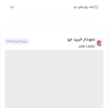
کیف پول‌های جو
نمودار خرید جو
امروز ١٥ مرداد ١٤٠٥
JOE (JOE)