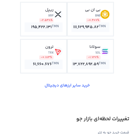
بی ان بی
ریپل
XRP
BNB
-2.538%
-0.407%
TMN
TMN
195,422.131
111,629,945.82
سولانا
ترون
TRX
SOL
-0.183%
-1.727%
TMN
TMN
61,660.676
13,722,892.59
خرید سایر ارزهای دیجیتال
تغییرات لحظه‌ای بازار جو
قیمت خرید جو به تتر