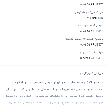
USDT
0.025249
قیمت خرید جو به تومان
TMN
4,759
آخرین قیمت خرید جو
USDT
0.025249
بالاترین قیمت ۲۴ ساعت گذشته
USDT
0.025249
مارکت کپ (ارزش بازار)
USDT
11,571,268
خرید ارز دیجیتال جو
خرید جو(JOE) در صرافی‌های خرید و فروش خارجی مخصوص بایننس امکان‌پذیر
است. در ایران نیز برخی از صرافی‌ها از این ارز دیجیتال پشتیبانی می‌کنند. صرافی ارز
دیجیتال رابکس نیز از معامله این ارز پشتیبانی می‌کند. پس از ثبت نام و احراز هویت
در رابکس، با واریز تومان به کیف پولتان می‌تواند با استفاده از مبدل به فروش و