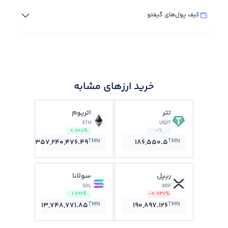
کیف پول‌های گیفتو
خرید ارزهای مشابه
تتر
اتریوم
ETH
USDT
0.808%
0%
TMN
TMN
357,240,476.49
186,550.5
ریپل
سولانا
SOL
XRP
1.697%
-0.737%
TMN
TMN
13,748,771.85
190,897.126