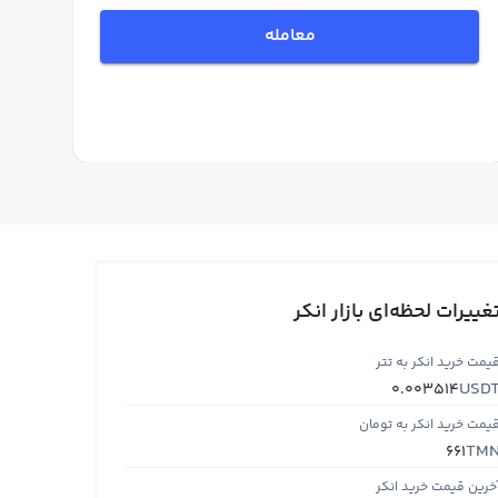
معامله
غییرات لحظه‌ای بازار انکر
یمت خرید انکر به تتر
USD
0.003514
یمت خرید انکر به تومان
TM
661
خرین قیمت خرید انکر