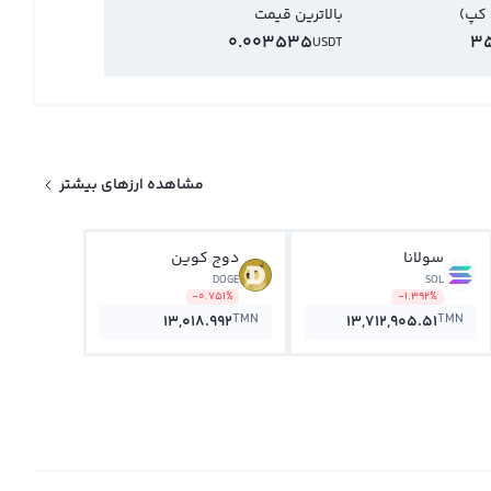
 کپ)
بالاترین قیمت
0.003535
35
USDT
مشاهده ارزهای بیشتر
سولانا
دوج کوین
DOGE
SOL
-0.751%
-1.392%
TMN
TMN
13,018.992
13,712,905.51