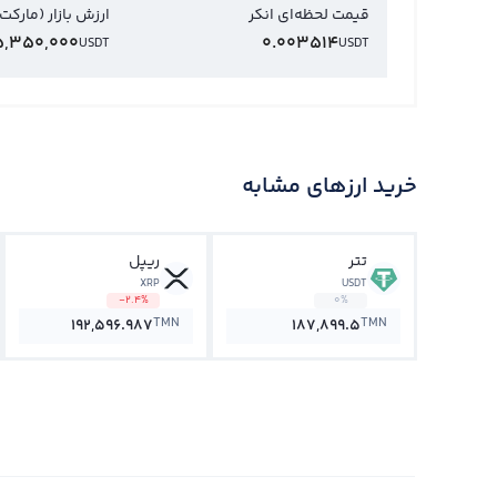
قیمت لحظه‌ای انکر
ارزش بازار (مارکت
,350,000
0.003514
USDT
USDT
خرید ارزهای مشابه
تتر
ریپل
XRP
USDT
-2.4%
0%
TMN
TMN
192,596.987
187,899.5