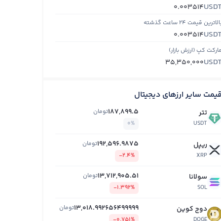
USD
0.003514
الاترین قیمت ۲۴ ساعت گذشته
USD
0.003514
ارکت کپ (ارزش بازار)
USD
35,350,000
یمت سایر ارزهای دیجیتال
187,899.5
تومان
تتر
0%
USDT
192,596.9875
تومان
ریپل
-2.4%
XRP
13,712,905.51
تومان
سولانا
-1.392%
SOL
13,018.992656499999
تومان
دوج کوین
-0.751%
DOGE