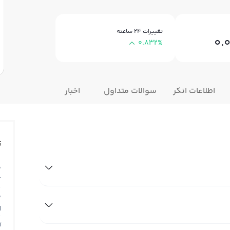
تغییرات ۲۴ ساعته
0.
0.832%
اطلاعات انکر
سوالات متداول
اخبار
ت
ق
T
ق
N
آ