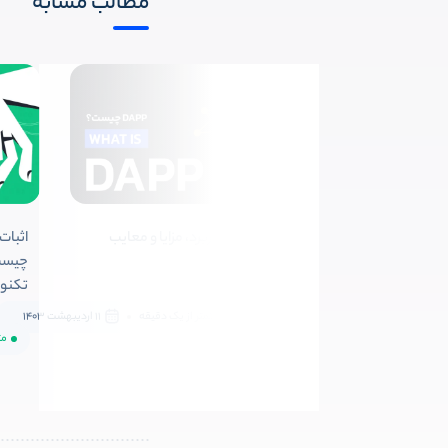
مطالب مشابه
Dapp چیست؟ کاربرد، مزایا و معایب
برنامه غیرمتمرکز
چیست
تکنو
متوسط
کمتر از یک دقیقه
11 اردیبهشت 1403
مت