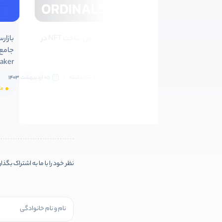
اوردینال چیست ؟ آموزش ساخت NFT در
شبکه بیت کوین
aker
متوسط
کمتر از یک دقیقه
05 اردیبهشت 1403
مت
نظر خود را با ما به اشتراک بگذا