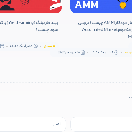
بازارساز خودکار AMM چیست؟ بررسی
ییلد فارمینگ (arming
جامع مفهوم Automated Market
سود چیست؟
M
مبتدی
کمتر از یک دقیقه
وسط
کمتر از یک دقیقه
20 فروردین 1403
رید