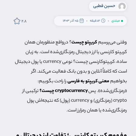
حسین قطبی
2.8
مبتدی
2دقیقه
05 آذر 1403
وقتی می‌پرسیم
کریپتو چیست
؟ درواقع منظورمان همان
کریپتو کارنسی یا ارز دیجیتال رمزنگاری‌شده است. به زبان
ساده، کریپتوکارنسی چیست؟ نوعی currency یا پول دیجیتال
است که کاملاً آنلاین و بدون بانک فعالیت می‌کند. اگر
بخواهیم
معنی کریپتو به فارسی
را راحت بگوییم:
«رمزنگاری‌شده». پس
cryptocurrency چیست؟
ترکیبی از
crypto (رمزنگاری) و currency (پول) که نتیجه‌اش پول
رمزنگاری‌شده یا همان رمزارز است.