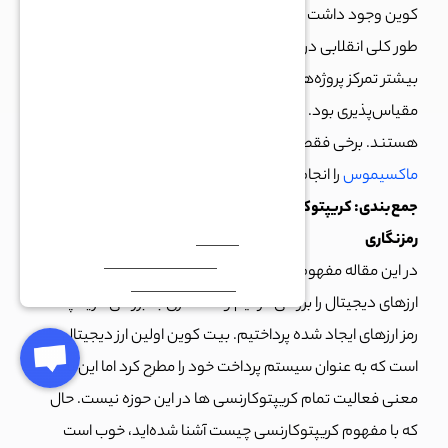
کوین وجود داشت تا اینکه اتریوم با ایجاد مفاهیمی جدید به
طور کلی انقلابی در ارزهای دیجیتال ایجاد کرد. پس از اتریوم
بیشتر تمرکز پروژه‌های جدید مثل ترون بر روی افزایش
مقیاس‌پذیری بود. با این حال برخی از ارزها صرفا میم کوین
هستند. برخی فقط برای حمایت ایلان ماسک،
خرید ککیوس
ماکسیموس
را انجام می‌‌دهند.
جمع‌بندی: کریپتوکارنسی به زبان ساده یعنی ارز مبتی‌بر
رمزنگاری
در این مقاله مفهوم و معنی کریپتو crypto و تفاوت آن با
ارزهای دیجیتال را بررسی کردیم و مختصری به بررسی تاریخچه
رمز ارزهای ایجاد شده پرداختیم. بیت کوین اولین ارز دیجیتال
است که به عنوان سیستم پرداخت خود را مطرح کرد اما این به
معنی فعالیت تمام کریپتوکارنسی‌ ها در این حوزه نیست. حال
که با مفهوم کریپتوکارنسی چیست آشنا شده‌اید، خوب است