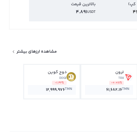
 کپ)
بالاترین قیمت
4.891
4
USDT
مشاهده ارزهای بیشتر
ترون
دوج کوین
DOGE
TRX
-1.42%
-0.061%
TMN
TMN
12,999.976
61,682.16