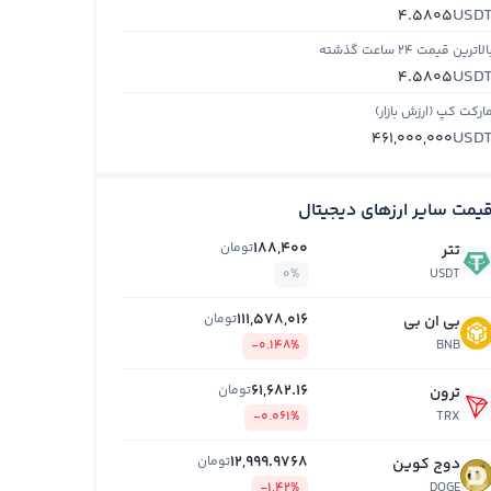
USD
4.5805
الاترین قیمت ۲۴ ساعت گذشته
USD
4.5805
ارکت کپ (ارزش بازار)
USD
461,000,000
یمت سایر ارزهای دیجیتال
188,400
تومان
تتر
0%
USDT
111,578,016
تومان
بی ان بی
-0.148%
BNB
61,682.16
تومان
ترون
-0.061%
TRX
12,999.9768
تومان
دوج کوین
-1.42%
DOGE