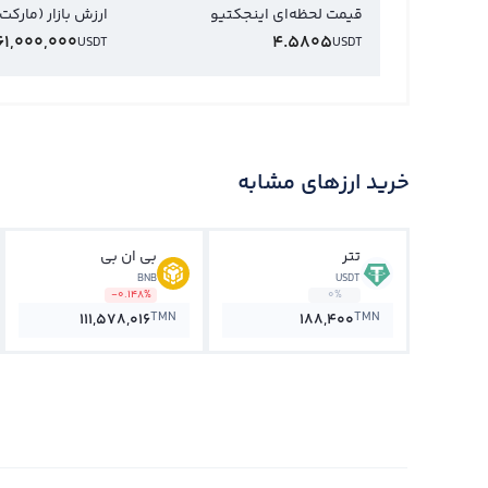
قیمت لحظه‌ای اینجکتیو
ارزش بازار (مارکت
61,000,000
4.5805
USDT
USDT
خرید ارزهای مشابه
تتر
بی ان بی
BNB
USDT
-0.148%
0%
TMN
TMN
111,578,016
188,400