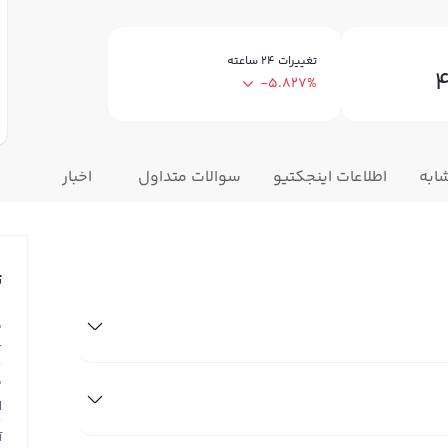
تغییرات ۲۴ ساعته
-5.827%
ابه
اطلاعات اینجکتیو
سوالات متداول
اخبار
ت
ق
T
ق
N
آ