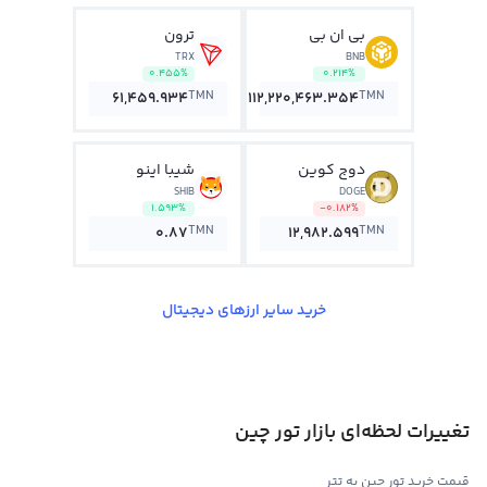
بی ان بی
ترون
TRX
BNB
0.455%
0.214%
TMN
TMN
61,459.934
112,220,463.354
دوج کوین
شیبا اینو
SHIB
DOGE
1.593%
-0.182%
TMN
TMN
0.87
12,982.599
خرید سایر ارزهای دیجیتال
تغییرات لحظه‌ای بازار تور چین
قیمت خرید تور چین به تتر