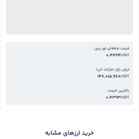
قیمت لحظه‌ای تور چین
0.4324
USDT
ارزش بازار (مارکت کپ)
147,015,988
USDT
بالاترین قیمت
0.4393
USDT
خرید ارزهای مشابه