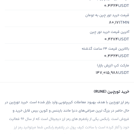
USDT
0.4324
قیمت خرید تور چین به تومان
TMN
80,171
آخرین قیمت خرید تور چین
USDT
0.4274
بالاترین قیمت ۲۴ ساعت گذشته
USDT
0.4324
مارکت کپ (ارزش بازار)
USDT
147,015,988
خرید تورچین (RUNE)
رمز ارز تورچین با هدف بهبود معاملات کریپتویی وارد بازار شده است. خرید تورچین در
حال حاضر در بزرگ‌ ترین صرافی‌های دنیا مانند بایننس و کوین بیس قابل خرید و
فروش است. رابکس یکی از پلتفرم های رمز ارز دیجیتال است که از سال 96 فعالیت
خود را آغاز کرده است با ساخت کیف پول در پلتفرم رابکس شما میتوانید رمز ارز