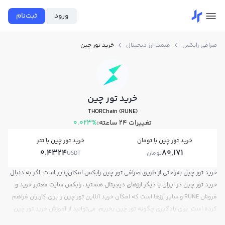
ورود
ثبت‌نام
صرافی رابکس
قیمت ارز دیجیتال
خرید تور چین
خرید تور چین
THORChain (RUNE)
تغییرات ۲۴ ساعته:
0.023%
خرید تور چین با تومان
خرید تور چین با تتر
0.4324
80,171
تومان
USDT
خرید تور چین به‌راحتی از طریق صرافی تور چین رابکس امکان‌پذیر است. اگر به دنبال
خرید تور چین در ایران یا دیگر ارزهای دیجیتال هستید، رابکس سایت معتبر خرید و
فروش RUNE و سایر ارزها است که امکان خرید آنلاین تور چین را برای کاربران فراهم
کرده است. برای یادگیری چگونه تور چین بخریم، می‌توانید از آموزش خرید تور چین
استفاده کنید و پس از ثبت‌نام و احراز هویت، به خرید و فروش تور چین RUNE