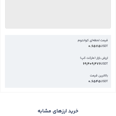
قیمت لحظه‌ای کوانتوم
0.6575
USDT
ارزش بازار (مارکت کپ)
69,409,476
USDT
بالاترین قیمت
0.6545
USDT
خرید ارزهای مشابه