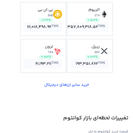
اتریوم
بی ان بی
BNB
ETH
1.203%
0.502%
TMN
TMN
111,018,498.92
357,809,318.52
ریپل
ترون
TRX
XRP
0.153%
0.603%
TMN
TMN
61,193.211
193,351.862
خرید سایر ارزهای دیجیتال
تغییرات لحظه‌ای بازار کوانتوم
قیمت خرید کوانتوم به تتر