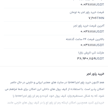
USDT
0.038718
قیمت خرید پاور لجر به تومان
TMN
7,206
آخرین قیمت خرید پاور لجر
USDT
0.038718
بالاترین قیمت ۲۴ ساعت گذشته
USDT
0.038718
مارکت کپ (ارزش بازار)
USDT
38,940,759
خرید پاور لجر
هم اکنون خرید پاور لجر(powr) در سایت های معتبر ایرانی و خارجی در حال حاضر
امکان پذیر است .با استفاده از کیف پول های داخلی این امکان برای شما فراهم می
شود که به شکل مستقیم وارد کیف پول خود کرده و رمز ارز پاور لجر(powr) را
خریداری کنید همچنین امکان اینکه رمز ارز پاور لج را در کیف پول های خارجی مانند