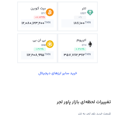
تتر
بیت کوین
BTC
USDT
-0.049%
0%
TMN
TMN
12,080,123,200
186,100
اتریوم
بی ان بی
BNB
ETH
1.479%
0.389%
TMN
TMN
112,208,995
357,762,362
خرید سایر ارزهای دیجیتال
تغییرات لحظه‌ای بازار پاور لجر
قیمت خرید پاور لجر به تتر