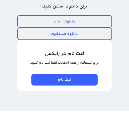
خرید پاور لجر با کمترین کارمزد
برای دانلود اسکن کنید.
قطعا یکی از معیار های خرید پاورلجر پرداخت کمترین کارمزد می باشد ،رابکس یکی از
دانلود از بازار
پلتفرم های خرید و فروش رمز ارز دیجیتال است که در آن کارمزد و هزینه عملیاتی در
دل قیمت هاست و شما کاربران محترم هزینه اضافی جدای قیمتی که به شما نمایش
دانلود مستقیم
داده شده پرداخت نمی کنید.همچنین شما می توانید قیمت رابکس را با قیمت
نهایی پلتفرم های دیگر مقایسه کنید.
ثبت نام در رابکس
خرید پاور لجر بدون احراز هویت
برای استفاده از همه امکانات لطفا ثبت نام کنید.
خرید پاور لجر(powr) و هیچ کدام از رمز ارز های دیجیتال بدون احراز هویت ممکن
نیست ،رابکس با آسان کردن فرایند احراز هویت این امکان را فراهم آورده تا بتوانید
ثبت نام
در سریع ترین زمان احراز هویت خود را با کارت های شناسایی (کارت
ملی،شناسنامه،کارت پایان خدمت ،گواهینامه خود می توانید در سایت رابکس اقدام
به خرید رمز ارز پاور لجر(powr) را خریداری کرده به 300 رمز ارز دیگر تبدیل کرده و یا آن
را بفروشید.