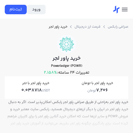
ورود
ثبت‌نام
صرافی رابکس
قیمت ارز دیجیتال
خرید پاور لجر
خرید پاور لجر
Powerledger (POWR)
تغییرات ۲۴ ساعته:
2.158%
خرید پاور لجر با تومان
خرید پاور لجر با تتر
0.038718
7,206
تومان
USDT
خرید پاور لجر به‌راحتی از طریق صرافی پاور لجر رابکس امکان‌پذیر است. اگر به دنبال
خرید پاور لجر در ایران یا دیگر ارزهای دیجیتال هستید، رابکس سایت معتبر خرید و
فروش POWR و سایر ارزها است که امکان خرید آنلاین پاور لجر را برای کاربران فراهم
کرده است. برای یادگیری چگونه پاور لجر بخریم، می‌توانید از آموزش خرید پاور لجر
استفاده کنید و پس از ثبت‌نام و احراز هویت، به خرید و فروش پاور لجر POWR