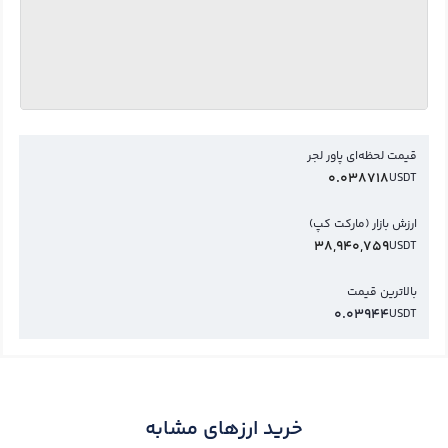
قیمت لحظه‌ای پاور لجر
0.038718
USDT
ارزش بازار (مارکت کپ)
38,940,759
USDT
بالاترین قیمت
0.03944
USDT
خرید ارزهای مشابه