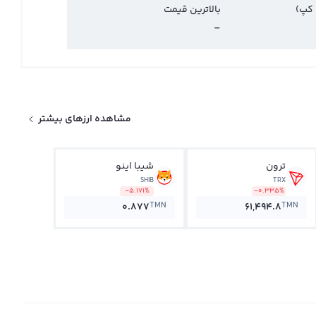
 کپ)
بالاترین قیمت
-
مشاهده ارزهای بیشتر
ترون
شیبا اینو
SHIB
TRX
-5.171%
-0.335%
TMN
TMN
0.877
61,494.8