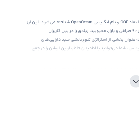
اوپن اوشن، عضو جدیدی در جمع ارزهای دیجیتالی است که با نماد OOE و نام انگلیسی OpenOcean شناخته می‌شود. این ارز
با ویژگی‌های منحصر به فرد خود، از جمله دسترسی به بیش از 60 صرافی و بازار، محبوبیت زیادی را در بین کاربران
 عنوان بخشی از استراتژی تنوع‌بخشی سبد دارایی‌های
ننس، شما می‌توانید با اطمینان خاطر، اوپن اوشن را در جمع
تفاده از ابزارهای تحلیلی متناسب با استراتژی شماست. با
د که می‌توانید در کنار ریپل، اوپن اوشن را نیز به جمع
مرکز بودن این ارز نیز حرف‌های زیادی وجود دارد، اما با
ن تصمیم را برای سرمایه‌گذاری در اوپن اوشن بگیرید و از این
د بودیم، امروزه با ورود اوپن اوشن به بازار، بحث ها و
است. اوپن اوشن که حرف اولین فراگیری و اتحادیه