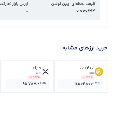
قیمت لحظه‌ای اوپن اوشن
ارزش بازار (مارکت
-
0.000694
خرید ارزهای مشابه
بی ان بی
ریپل
XRP
BNB
-2.682%
-1.231%
TMN
TMN
195,783.2
111,502,800