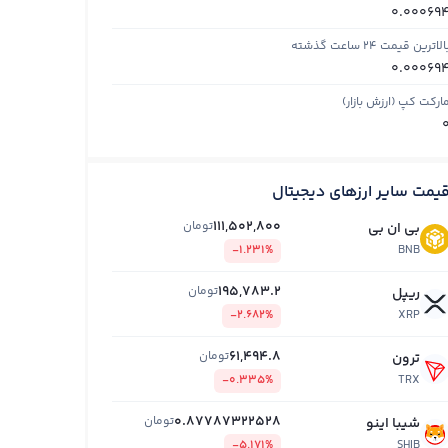
0.00069
الاترین قیمت ۲۴ ساعت گذشته
0.00069
ارکت کپ (ارزش بازار)
یمت سایر ارزهای دیجیتال
111,502,800
تومان
بی ان بی
-1.231%
BNB
195,783.2
تومان
ریپل
-2.682%
XRP
61,494.8
تومان
ترون
-0.335%
TRX
0.87787322528
تومان
شیبا اینو
-5.171%
SHIB