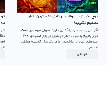
ال رالبکس استفاده کنید. این صرافی دارای دو نوع پلتفرم
ما می‌توانید با قیمت جهانی اوپن اوشن و در کمترین زمان
ارزهای دیجیتال تبدیل کنید. همچنین در پنل معامله حرفه‌ای،
دوج بخریم یا سولانا؟ بر طبق جدیدترین اخبار
 قیمت دلخواه خود یا قیمت‌های موجود در بازار به خرید و
تصمیم بگیرید!
TXO
ب کنید.
اگر امروز قصد سرمایه‌گذاری دارید، سؤال مهم این است:
دوج بخریم یا سولانا؟ هر دو رمزارز در بازار صعودی ۲۰۲۱
قیمت
رشدهای انفجاری داشتند، اما در یک سال گذشته عملکرد
ضعیفی...
اکوس
خواندن