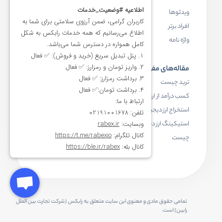
ویدئوها
بلاک چین چیست
افراد برتر
کیف پول ارز دیجیتال چیست
واژه نامه
NFT چیست
مقاله‌های مفید
رابکس
ترید چیست
آموزش ارز دیجیتال
کسب درآمد از ارز دیجیتال
خرید ارز دیجیتال
استخراج ارز دیجیتال چیست
اخبار ارز دیجیتال
استیکینگ ارز دیجیتال
درباره رابکس
چیست
تمامی حقوق مادی و معنوی این سایت متعلق به رابکس (شرکت تجارت بین الملل
رابین) است.