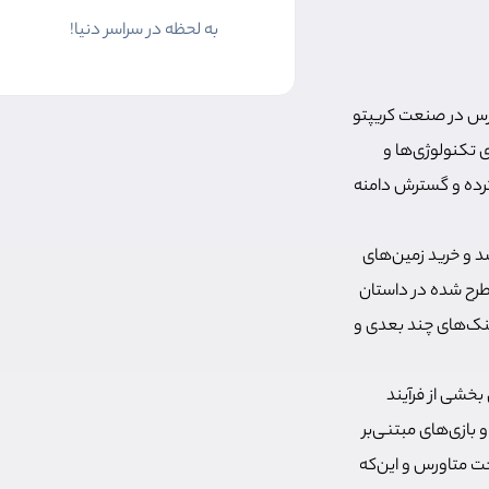
به لحظه در سراسر دنیا!
ورس در صنعت کریپتو
ی تکنولوژی‌ها و
سترده و گسترش دامنه
زه‌ها شد و خرید زمین‌های
د در متاورس‌هایی مانند «سندباکس» و «دیسنترالند» رونق گرفت. اگرچه Metaverse مطرح شده در داستان
ینک‌های چند بعدی و
بخشی از فرآیند
 بازی‌های مبتنی‌بر
ت متاورس و این‌که