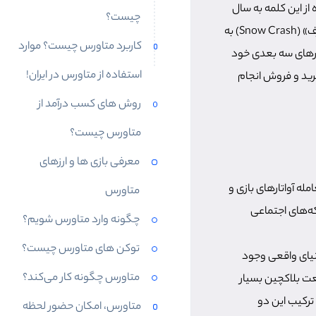
اده از این کلمه به سال
چیست؟
1992 برمی‌گردد. «نیل استفنسن» (Neal Stephenson) برای اولین بار این واژه را در رمان «تصادف در برف» (Snow Crash) به
کاربرد متاورس چیست؟ موارد
تارهای سه بعدی خود
استفاده از متاورس در ایران!
رید و فروش انجام
روش های کسب درآمد از
متاورس چیست؟
معرفی بازی ها و ارزهای
امله آواتارهای بازی و
متاورس
که‌های اجتماعی
چگونه وارد متاورس شویم؟
توکن های متاورس چیست؟
دنیای واقعی وجود
متاورس چگونه کار می‌کند؟
ت بلاکچین بسیار
 ترکیب این دو
متاورس، امکان حضور لحظه‌