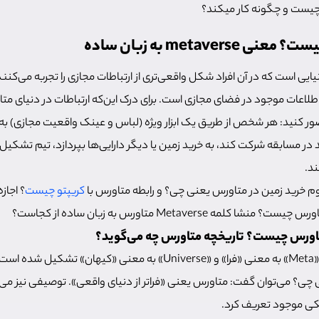
چیست و چگونه کار میکند؟
metave به زبان ساده
رس (Metaverse) دنیایی است که در آن افراد شکل واقعی‌تری از ارتباطات مجازی را تجربه می‌ک
لاعات موجود در فضای مجازی است. برای درک این‌که ارتباطات در دنیای م
ر کنید: هر شخص از طریق یک ابزار ویژه (لباس و عینک واقعیت مجازی) ب
 در مسابقه شرکت کند، به خرید زمین یا دیگر دارایی‌ها بپردازد، تیم تشکی
ند.
وم خرید زمین در متاورس یعنی چی؟ و رابطه متاورس با
کریپتو چیست
؟ اجا
مه Metaverse متاورس به زبان ساده از کجاست؟
تاورس چیست؟ تاریخچه متاورس چه می‌گوید؟
متاورس از ترکیب دو واژه «Meta» به معنی «فرا» و «Universe» به معنی «کیها
چی؟ می‌توان گفت: متاورس یعنی «فراتر از دنیای واقعی». توصیفی نیز می‌ت
زیکی موجود تعریف کرد.