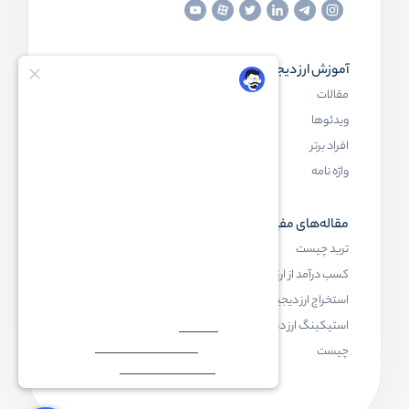
آموزش ارز دیجیتال
مقاله‌های مفید
مقالات
ارز دیجیتال چیست
ویدئوها
بلاک چین چیست
افراد برتر
کیف پول ارز دیجیتال چیست
واژه نامه
NFT چیست
مقاله‌های مفید
رابکس
ترید چیست
آموزش ارز دیجیتال
کسب درآمد از ارز دیجیتال
خرید ارز دیجیتال
استخراج ارز دیجیتال چیست
اخبار ارز دیجیتال
استیکینگ ارز دیجیتال
درباره رابکس
چیست