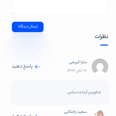
نظرات
سارا کریمی
پاسخ دهید
02 آبان 1404
متاورس آینده دنیاس
سعید زاجکانی