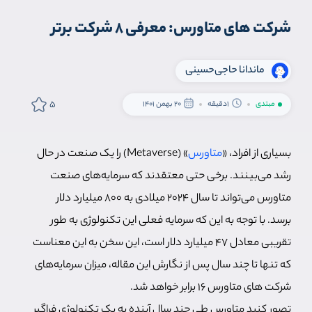
شرکت های متاورس: معرفی 8 شرکت برتر
ماندانا حاجی‌حسینی
5
مبتدی
1دقیقه
20 بهمن 1401
بسیاری از افراد، «
متاورس
» (Metaverse) را یک صنعت در حال
رشد می‌بینند. برخی حتی معتقدند که سرمایه‌‌های صنعت
متاورس می‌تواند تا سال 2024 میلادی به 800 میلیارد دلار
برسد. با توجه به این که سرمایه فعلی این تکنولوژی به طور
تقریبی معادل 47 میلیارد دلار است، این سخن به این معناست
که تنها تا چند سال پس از نگارش این مقاله، میزان سرمایه‌های
شرکت های متاورس 16 برابر خواهد شد.
تصور کنید متاورس طی چند سال آینده به یک تکنولوژی فراگیر