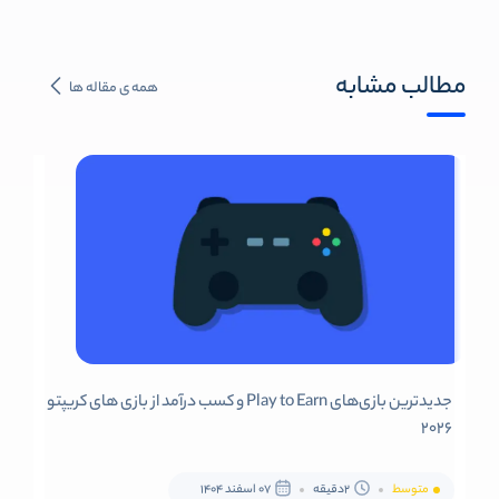
مطالب مشابه
همه ی مقاله ها
جدیدترین بازی‌های Play to Earn و کسب درآمد از بازی های کریپتو
2026
متوسط
2دقیقه
07 اسفند 1404