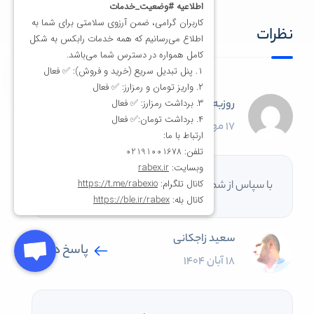
نظرات
روزبه جوانمرد
پاسخ دهید
17 مهر 1402
با سپاس از شما
سعید زاجکانی
پاسخ دهید
18 آبان 1404