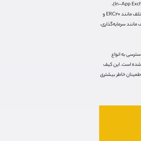
علاوه بر نگهداری امن ارزهای دیجیتالی، تراست ولت امکانات دیگری نظیر تبادل داخل برنامه‌ای (In-App Exchange)،
دسترسی به دپ‌ها (DApps) یا برنامه‌های غیرمتمرکز، و همچنین پشتیبانی از استانداردهای توکن مختلف مانند ERC20 و
لف مانند سرمایه‌گذاری،
دسترسی به انواع
ل شده است. این کیف
 اطمینان خاطر بیشتری