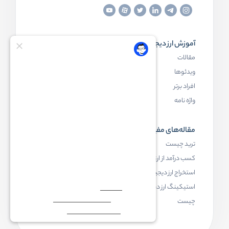
آموزش ارز دیجیتال
مقاله‌های مفید
مقالات
ارز دیجیتال چیست
ویدئوها
بلاک چین چیست
افراد برتر
کیف پول ارز دیجیتال چیست
واژه نامه
NFT چیست
مقاله‌های مفید
رابکس
ترید چیست
آموزش ارز دیجیتال
کسب درآمد از ارز دیجیتال
خرید ارز دیجیتال
استخراج ارز دیجیتال چیست
اخبار ارز دیجیتال
استیکینگ ارز دیجیتال
درباره رابکس
چیست