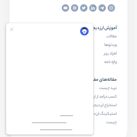
آموزش ارز دیجیتال
مقاله‌های مفید
مقالات
ارز دیجیتال چیست
ویدئوها
بلاک چین چیست
افراد برتر
کیف پول ارز دیجیتال چیست
واژه نامه
NFT چیست
مقاله‌های مفید
رابکس
ترید چیست
آموزش ارز دیجیتال
کسب درآمد از ارز دیجیتال
خرید ارز دیجیتال
استخراج ارز دیجیتال چیست
اخبار ارز دیجیتال
استیکینگ ارز دیجیتال
درباره رابکس
چیست