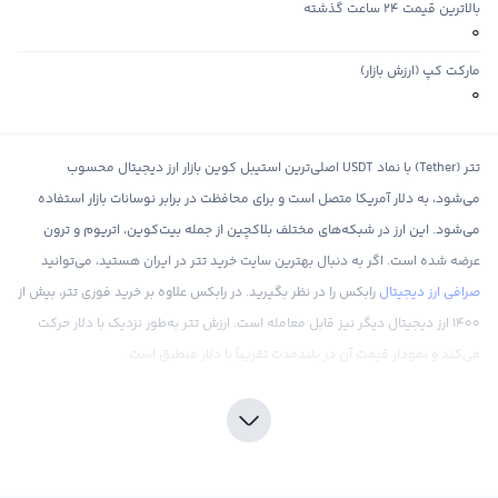
بالاترین قیمت ۲۴ ساعت گذشته
0
مارکت کپ (ارزش بازار)
0
تتر (Tether) با نماد USDT اصلی‌ترین استیبل کوین بازار ارز دیجیتال محسوب
می‌شود، به دلار آمریکا متصل است و برای محافظت در برابر نوسانات بازار استفاده
می‌شود. این ارز در شبکه‌های مختلف بلاکچین از جمله بیت‌کوین، اتریوم و ترون
عرضه شده است. اگر به دنبال بهترین سایت خرید تتر در ایران هستید، می‌توانید
صرافی ارز دیجیتال
رابکس را در نظر بگیرید. در رابکس علاوه بر خرید فوری تتر، بیش از
۱۴۰۰ ارز دیجیتال دیگر نیز قابل معامله است. ارزش تتر به‌طور نزدیک با دلار حرکت
می‌کند و نمودار قیمت آن در بلندمدت تقریباً با دلار منطبق است.
راهنمایی گام‌ به‌ گام از سرمایه‌گذاری و خرید usdt
برای سرمایه‌گذاری و خرید تتر، ابتدا باید یک صرافی معتبر ارز دیجیتال را انتخاب و در
آن ثبت‌نام کنید. پس از تکمیل مراحل احراز هویت، می‌توانید با واریز تومان یا ارز