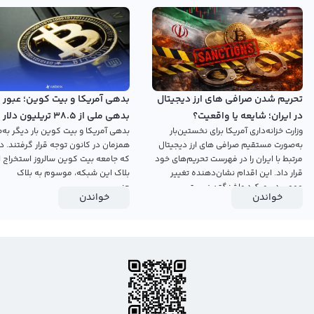
نمودار بیش از 1400 رمزارز محبوب دنیای ارزهای دیجیتال را ارائه می‌دهد.
با توجه به این موارد، اگر به دنبال یک سایت تتر معتبر با هدف انتخاب بهترین
صرافی برای خرید تتر ارزان هستید، رابکس می‌تواند خدمات حرفه‌ای در این زمینه در
اختیار شما قرار دهد!
تحریم شدن صرافی های ارز دیجیتال
بدهی آمریکا و بیت کوین؛ عبور
فروش و خرید تتر از صرافی با مدل‌های مختلف سفارش‌گذاری
در ایران؛ شایعه یا واقعیت؟
بدهی ملی از ۳۸.۵ تریلیون دلار
وزارت خزانه‌داری آمریکا برای نخستین‌بار
بدهی آمریکا و بیت کوین بار دیگر به‌ط
همزمان با روز جنسیس
خرید ارز تتر در پنل حرفه‌ای بهترین صرافی تتر از طریق انواع مختلف سفارش‌گذاری
به‌صورت مستقیم صرافی های ارز دیجیتال
همزمان در کانون توجه قرار گرفتند. در
پیشرفته فراهم است:
مرتبط با ایران را در فهرست تحریم‌های خود
که جامعه بیت کوین سالروز استخراج ا
۱. سفارش بازار (Market): خرید ارز تتر با بهترین قیمت فعلی بازار
قرار داد. این اقدام نشان‌دهنده تغییر
بلاک این شبکه، موسوم به بلاک
مهمی در رویکرد واشنگتن نسبت...
جنسیس...
خواندن
خواندن
۲. سفارش محدود (Limit): خرید ارز tether با قیمت دلخواه در آینده
۳. سفارش حد ضرر (Stop Limit): شامل دو سفارش، یک سفارش محدود و یک
سفارش با قیمت توقف. (به عبارت دیگر، اگر قیمت ارز تتر به سطح از پیش
تعین‌شده‌ای توسط تریدر رسید، سفارش محدود او در بازار ثبت می‌شود.)
۴. سفارش OCO: در این نوع سفارش‌گذاری، تریدر دو سفارش دلخواه برای خرید ارز تتر