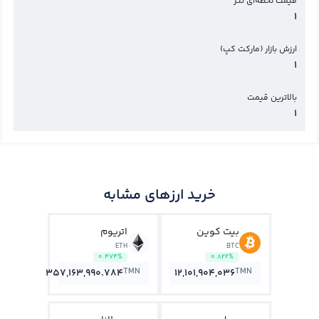
قیمت لحظه‌ای تتر
1
ارزش بازار (مارکت کپ)
1
بالاترین قیمت
1
خرید ارزهای مشابه
بیت کوین
اتریوم
ETH
BTC
0.474%
0.822%
TMN
TMN
357,163,990.784
12,101,904,036