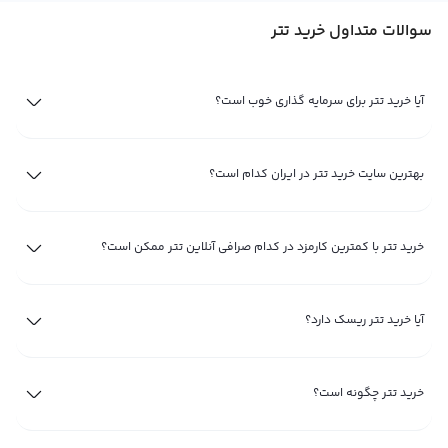
دیجیتال، اقدام به خرید تتر کنید. نگهداری تتر در کیف پول امن و مدیریت درست
سوالات متداول خرید تتر
سرمایه، از نکات مهم برای کاهش ریسک و استفاده بهینه از این استیبل‌کوین است.
تتر چیست و چگونه بخریم؟
آیا خرید تتر برای سرمایه گذاری خوب است؟
تتر (USDT) یک استیبل‌کوین است که ارزش آن همواره نزدیک به یک دلار آمریکا حفظ
می‌شود و به‌عنوان ابزاری برای حفظ ارزش دارایی شناخته می‌شود. برای خرید تتر،
کافی است از طریق یک صرافی آنلاین معتبر، مقدار مورد نظر خود را با تومان یا سایر
بهترین سایت خرید تتر در ایران کدام است؟
ارزهای دیجیتال خریداری کرده و به کیف پول شخصی منتقل کنید.
دلایل خرید تتر برای حفظ ارزش سرمایه و انجام معاملات
خرید تتر با کمترین کارمزد در کدام صرافی آنلاین تتر ممکن است؟
یکی از مهم‌ترین دلایل خرید تتر، کاهش نوسانات سرمایه در بازار پرریسک ارزهای
دیجیتال است. تتر امکان ورود و خروج سریع از معاملات را فراهم می‌کند و به
آیا خرید تتر ریسک دارد؟
معامله‌گران کمک می‌کند تا بدون نیاز به تبدیل دارایی به پول نقد، سرمایه خود را
مدیریت کنند. همچنین تتر نقدشوندگی بالایی دارد و در اکثر صرافی‌های معتبر
پشتیبانی می‌شود.
خرید تتر چگونه است؟
خرید تتر ارزان، بهترین روش سرمایه‌گذاری در دلار برای ایرانیان!