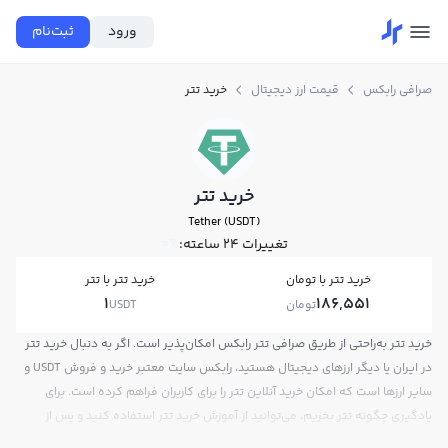
ورود
ثبت‌نام
صرافی رابکس
قیمت ارز دیجیتال
خرید تتر
خرید تتر
Tether (USDT)
تغییرات ۲۴ ساعته:
0%
خرید تتر با تومان
خرید تتر با تتر
1
186,551
تومان
USDT
خرید تتر به‌راحتی از طریق صرافی تتر رابکس امکان‌پذیر است. اگر به دنبال خرید تتر
در ایران یا دیگر ارزهای دیجیتال هستید، رابکس سایت معتبر خرید و فروش USDT و
سایر ارزها است که امکان خرید آنلاین تتر را برای کاربران فراهم کرده است. برای
یادگیری چگونه تتر بخریم، می‌توانید از آموزش خرید تتر استفاده کنید و پس از
ثبت‌نام و احراز هویت، به خرید و فروش تتر USDT بپردازید. در بازار رابکس، قیمت