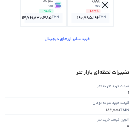
ریپل
سولانا
SOL
XRP
1.458%
-1.246%
TMN
TMN
13,761,830.385
190,785.196
خرید سایر ارزهای دیجیتال
تغییرات لحظه‌ای بازار تتر
قیمت خرید تتر به تتر
1
قیمت خرید تتر به تومان
TMN
186,551
آخرین قیمت خرید تتر
0