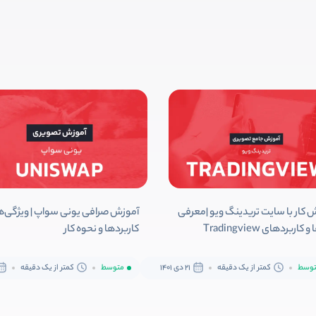
 کار با سایت تریدینگ ویو |معرفی
آموزش صرافی یونی سواپ | ویژگی‌ه
 کاربردهای Tradingview
کاربردها و نحوه کار
وسط
کمتر از یک دقیقه
21 دی 1401
متوسط
کمتر از یک دقیقه