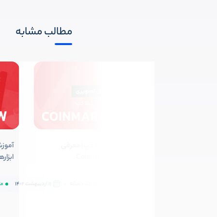
مطالب مشابه
آموزش کوین مارکت کپ | معرفی
آموزش
وبسایت CoinMarketCap
ابزارها و
مبتدی
کمتر از یک دقیقه
11 اردیبهشت 1402
مت