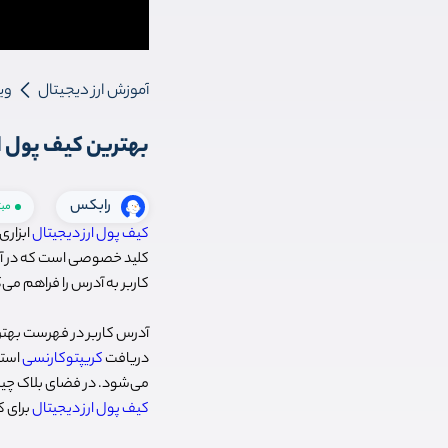
آموزش ارز دیجیتال
وی
بهترین کیف پول ار
رابکس
مب
کیف پول ارز دیجیتال
ابزاری
کلید خصوصی است که در آن
کاربر به آدرس را فراهم می‌
آدرس کاربر در فهرست بهتری
دریافت
کریپتوکارنسی
استف
می‌شود. در فضای بلاک چین 
کیف پول ارز دیجیتال
برای ک