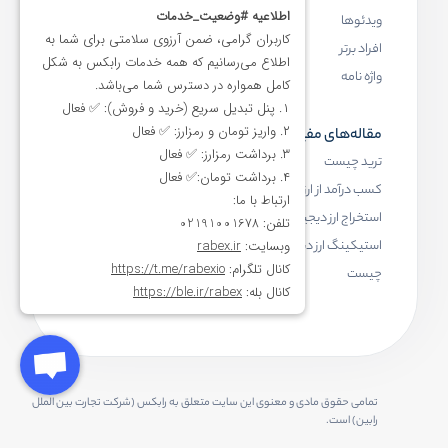
ویدئوها
بلاک چین چیست
افراد برتر
کیف پول ارز دیجیتال چیست
واژه نامه
NFT چیست
مقاله‌های مفید
رابکس
ترید چیست
آموزش ارز دیجیتال
کسب درآمد از ارز دیجیتال
خرید ارز دیجیتال
استخراج ارز دیجیتال چیست
اخبار ارز دیجیتال
استیکینگ ارز دیجیتال
درباره رابکس
چیست
تمامی حقوق مادی و معنوی این سایت متعلق به رابکس (شرکت تجارت بین الملل
رابین) است.