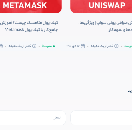
 صرافی یونی سواپ | ویژگی‌ها،
کیف پول متامسک چیست؟ آموزش
ها و نحوه کار
جامع کار با کیف پول Metamask
وسط
کمتر از یک دقیقه
17 دی 1401
متوسط
کمتر از یک دقیقه
رید