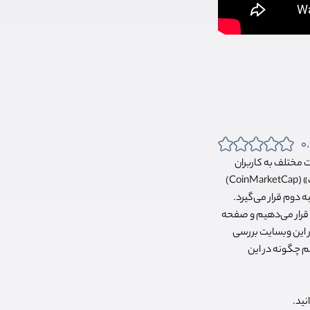
0.
ت مختلف به کاربران
وبسایت «کوین مارکت کپ» (CoinMarketCap)
ه دوم قرار می‌گیرد.
پ بپردازیم. ابتدا وبسایت CoinMarketCap را مورد بررسی قرار می‌دهیم و صفحه
این وبسایت بررسی
م چگونه در این
نید.