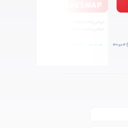
صرافی PancakeSwap | آموزش جامع
صرافی پنکیک سواپ
ارز دیجیتال
14 دی 1401
متوسط
کمتر از یک دقیقه
05 دی 1401
متوسط