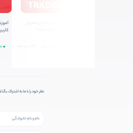
آموزش کار با سایت تریدینگ ویو |معرفی
آموزش
ابزارها و کاربردهای Tradingview
کاربرد
متوسط
کمتر از یک دقیقه
21 دی 1401
مت
نظر خود را با ما به اشتراک بگذا