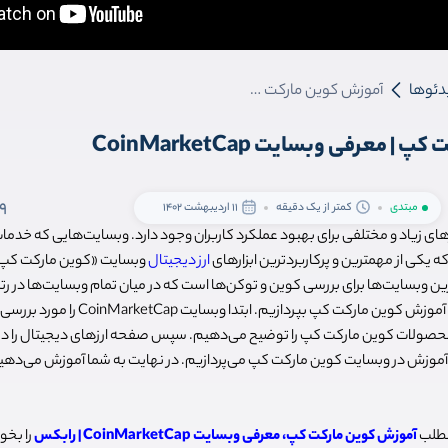
دئوها
آموزش کوین مارکت کپ | معرفی وبسایت CoinMarketCap
 معرفی وبسایت CoinMarketCap
9
مبتدی
کمتر از یک دقیقه
11 اردیبهشت 1402
زارهای زیاد و مختلفی برای بهبود عملکرد کاربران وجود دارد. وبسایت‌هایی که خدما
ه یکی از مهمترین و پرکاربردترین ابزارهای
ارز دیجیتال
رین وبسایت‌ها برای بررسی کوین و توکن‌ها است که در میان تمام وبسایت‌ها در رتب
در این مقاله قصد داریم به آموزش کوین مارکت ک
ولات کوین مارکت کپ را توضیح می‌دهیم. سپس صفحه ارزهای دیجیتال را در 
موزش در وبسایت کوین مارکت کپ می‌پردازیم. در نهایت به شما آموزش می‌دهی
مطلب
آموزش کوین مارکت کپ، معرفی وبسایت CoinMarketCap | رابکس
را بخوا