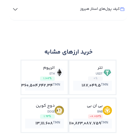
کیف پول‌های استار هیروز
خرید ارزهای مشابه
تتر
اتریوم
ETH
USDT
1.102%
0%
TMN
TMN
360,504,242.34
187,049.5
بی ان بی
دوج کوین
DOGE
BNB
1.94%
-0.062%
TMN
TMN
13,111.608
110,823,087.759