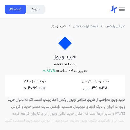
ورود
ثبت‌نام
صرافی رابکس
قیمت ارز دیجیتال
خرید ویوز
خرید ویوز
Waves (WAVES)
تغییرات ۲۴ ساعته:
0.817%
خرید ویوز با تومان
خرید ویوز با تتر
0.2099
39,548
تومان
USDT
خرید ویوز به‌راحتی از طریق صرافی ویوز رابکس امکان‌پذیر است. اگر به دنبال خرید
ویوز در ایران یا دیگر ارزهای دیجیتال هستید، رابکس سایت معتبر خرید و فروش
WAVES و سایر ارزها است که امکان خرید آنلاین ویوز را برای کاربران فراهم کرده
است. برای یادگیری چگونه ویوز بخریم، می‌توانید از آموزش خرید ویوز استفاده کنید
و پس از ثبت‌نام و احراز هویت، به خرید و فروش ویوز WAVES بپردازید. در بازار