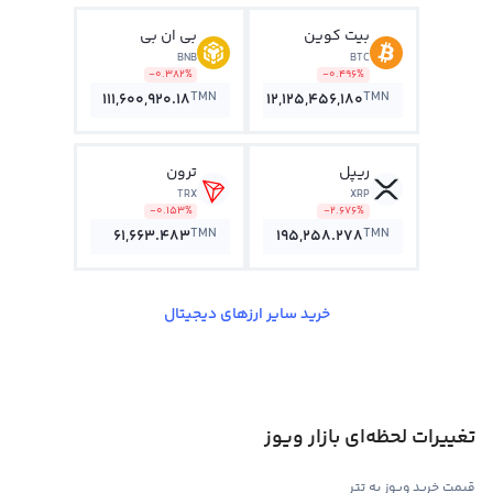
بیت کوین
بی ان بی
BNB
BTC
-0.382%
-0.496%
TMN
TMN
111,600,920.18
12,125,456,180
ریپل
ترون
TRX
XRP
-0.153%
-2.676%
TMN
TMN
61,663.483
195,258.278
خرید سایر ارزهای دیجیتال
تغییرات لحظه‌ای بازار ویوز
قیمت خرید ویوز به تتر